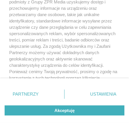
podmioty z Grupy ZPR Media uzyskujemy dostęp i
przechowujemy informacje na urządzeniu oraz
przetwarzamy dane osobowe, takie jak unikalne
identyfikatory, standardowe informacje wysyłane przez
urządzenie czy dane przeglądania w celu zapewniania
spersonalizowanych reklam, wybór spersonalizowanych
treści, pomiar reklam i treści, badanie odbiorców oraz
ulepszanie usług. Za zgodą Użytkownika my i Zaufani
Partnerzy możemy używać dokładnych danych
geolokalizacyjnych oraz aktywnie skanować
charakterystykę urządzenia do celów identyfikacji.
Ponieważ cenimy Twoją prywatność, prosimy o zgodę na
korzystanie z tych technologii poprzez kliknięcie
„Akceptuję”. Zgoda jest dobrowolna i zawsze możesz ją
zmienić/wycofać klikając przycisk ustawień prywatności
PARTNERZY
USTAWIENIA
znajdujący się w lewym dolnym rogu strony
. Niektóre
rodzaje przetwarzania danych nie wymagają zgody
Akceptuję
użytkownika, ale masz prawo sprzeciwić się takiemu
przetwarzaniu. Preferencje będą miały zastosowanie tylko
na tej witrynie.