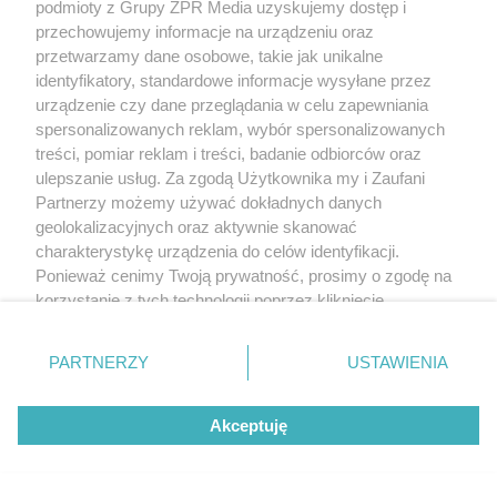
podmioty z Grupy ZPR Media uzyskujemy dostęp i
przechowujemy informacje na urządzeniu oraz
przetwarzamy dane osobowe, takie jak unikalne
identyfikatory, standardowe informacje wysyłane przez
urządzenie czy dane przeglądania w celu zapewniania
spersonalizowanych reklam, wybór spersonalizowanych
treści, pomiar reklam i treści, badanie odbiorców oraz
ulepszanie usług. Za zgodą Użytkownika my i Zaufani
Partnerzy możemy używać dokładnych danych
geolokalizacyjnych oraz aktywnie skanować
charakterystykę urządzenia do celów identyfikacji.
Ponieważ cenimy Twoją prywatność, prosimy o zgodę na
korzystanie z tych technologii poprzez kliknięcie
„Akceptuję”. Zgoda jest dobrowolna i zawsze możesz ją
zmienić/wycofać klikając przycisk ustawień prywatności
PARTNERZY
USTAWIENIA
znajdujący się w lewym dolnym rogu strony
. Niektóre
rodzaje przetwarzania danych nie wymagają zgody
Akceptuję
użytkownika, ale masz prawo sprzeciwić się takiemu
przetwarzaniu. Preferencje będą miały zastosowanie tylko
na tej witrynie.