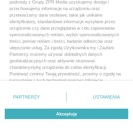
podmioty z Grupy ZPR Media uzyskujemy dostęp i
przechowujemy informacje na urządzeniu oraz
przetwarzamy dane osobowe, takie jak unikalne
identyfikatory, standardowe informacje wysyłane przez
urządzenie czy dane przeglądania w celu zapewniania
spersonalizowanych reklam, wybór spersonalizowanych
treści, pomiar reklam i treści, badanie odbiorców oraz
ulepszanie usług. Za zgodą Użytkownika my i Zaufani
Partnerzy możemy używać dokładnych danych
geolokalizacyjnych oraz aktywnie skanować
charakterystykę urządzenia do celów identyfikacji.
Ponieważ cenimy Twoją prywatność, prosimy o zgodę na
korzystanie z tych technologii poprzez kliknięcie
„Akceptuję”. Zgoda jest dobrowolna i zawsze możesz ją
zmienić/wycofać klikając przycisk ustawień prywatności
PARTNERZY
USTAWIENIA
znajdujący się w lewym dolnym rogu strony
. Niektóre
rodzaje przetwarzania danych nie wymagają zgody
Akceptuję
użytkownika, ale masz prawo sprzeciwić się takiemu
przetwarzaniu. Preferencje będą miały zastosowanie tylko
na tej witrynie.