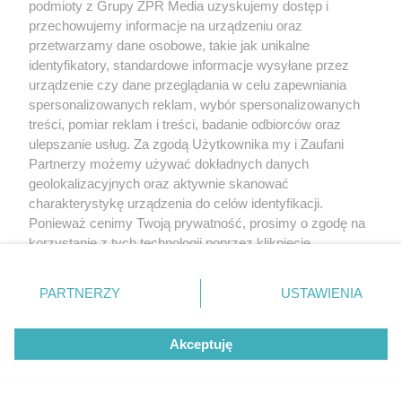
podmioty z Grupy ZPR Media uzyskujemy dostęp i
przechowujemy informacje na urządzeniu oraz
przetwarzamy dane osobowe, takie jak unikalne
identyfikatory, standardowe informacje wysyłane przez
urządzenie czy dane przeglądania w celu zapewniania
spersonalizowanych reklam, wybór spersonalizowanych
treści, pomiar reklam i treści, badanie odbiorców oraz
ulepszanie usług. Za zgodą Użytkownika my i Zaufani
Partnerzy możemy używać dokładnych danych
geolokalizacyjnych oraz aktywnie skanować
charakterystykę urządzenia do celów identyfikacji.
Ponieważ cenimy Twoją prywatność, prosimy o zgodę na
korzystanie z tych technologii poprzez kliknięcie
„Akceptuję”. Zgoda jest dobrowolna i zawsze możesz ją
zmienić/wycofać klikając przycisk ustawień prywatności
PARTNERZY
USTAWIENIA
znajdujący się w lewym dolnym rogu strony
. Niektóre
rodzaje przetwarzania danych nie wymagają zgody
Akceptuję
użytkownika, ale masz prawo sprzeciwić się takiemu
przetwarzaniu. Preferencje będą miały zastosowanie tylko
na tej witrynie.