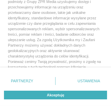
podmioty z Grupy ZPR Media uzyskujemy dostęp i
przechowujemy informacje na urządzeniu oraz
przetwarzamy dane osobowe, takie jak unikalne
identyfikatory, standardowe informacje wysyłane przez
urządzenie czy dane przeglądania w celu zapewniania
spersonalizowanych reklam, wybór spersonalizowanych
treści, pomiar reklam i treści, badanie odbiorców oraz
ulepszanie usług. Za zgodą Użytkownika my i Zaufani
Partnerzy możemy używać dokładnych danych
geolokalizacyjnych oraz aktywnie skanować
charakterystykę urządzenia do celów identyfikacji.
Ponieważ cenimy Twoją prywatność, prosimy o zgodę na
korzystanie z tych technologii poprzez kliknięcie
„Akceptuję”. Zgoda jest dobrowolna i zawsze możesz ją
zmienić/wycofać klikając przycisk ustawień prywatności
PARTNERZY
USTAWIENIA
znajdujący się w lewym dolnym rogu strony
. Niektóre
rodzaje przetwarzania danych nie wymagają zgody
Akceptuję
użytkownika, ale masz prawo sprzeciwić się takiemu
przetwarzaniu. Preferencje będą miały zastosowanie tylko
na tej witrynie.