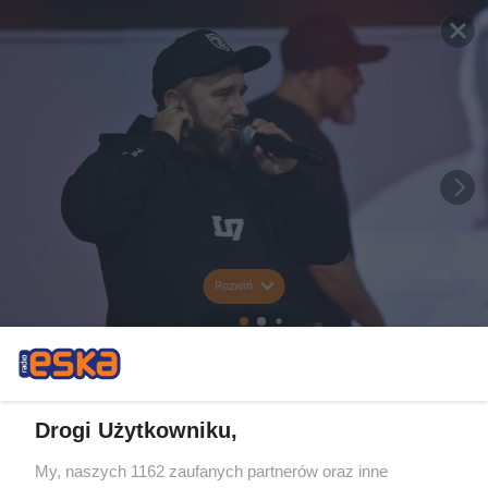
Rozwiń
Drogi Użytkowniku,
My, naszych 1162 zaufanych partnerów oraz inne