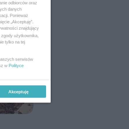
anie odbiorców oraz
nych danych
kacji. Ponieważ
ięcie „Akceptuję”.
ywatności znajdujący
ą zgody użytkownika,
 tylko na tej
 naszych serwisów
esz w
Polityce
Akceptuję