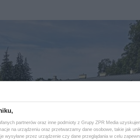
niku,
fanych partnerów oraz inne podmioty z Grupy ZPR Media uzyskujem
cje na urządzeniu oraz przetwarzamy dane osobowe, takie jak unika
je wysyłane przez urządzenie czy dane przeglądania w celu zapewn