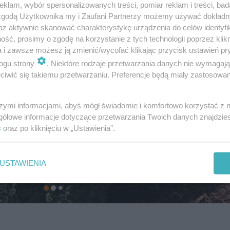
klam, wybór spersonalizowanych treści, pomiar reklam i treści, bad
 zgodą Użytkownika my i Zaufani Partnerzy możemy używać dokład
az aktywnie skanować charakterystykę urządzenia do celów identyfi
ść, prosimy o zgodę na korzystanie z tych technologii poprzez klikn
a i zawsze możesz ją zmienić/wycofać klikając przycisk ustawień pr
ogu strony
. Niektóre rodzaje przetwarzania danych nie wymagaj
iwić się takiemu przetwarzaniu. Preferencje będą miały zastosowanie
szymi informacjami, abyś mógł świadomie i komfortowo korzystać z
gółowe informacje dotyczące przetwarzania Twoich danych znajdzi
s
oraz po kliknięciu w „Ustawienia”.
USTAWIENIA