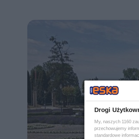
Drogi Użytkow
My, naszych 1160 zau
przechowujemy informa
standardowe informac