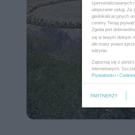
spersonalizowanych re
ulepszanie usług. Za
geolokalizacyjnych or
cenimy Twoją prywatno
Zgoda jest dobrowoln
się w lewym dolnym r
ale masz prawo sprzec
witrynie.
Zapoznaj się z poniż
internetowych. Szcze
Prywatności
i
Cookie
PARTNERZY