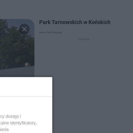
Park Tarnowskich w Końskich
Autor: Piotr Stańczak
y dostęp i
lne identyfikatory,
iania