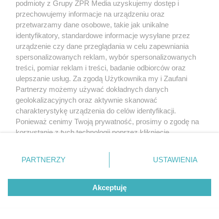
podmioty z Grupy ZPR Media uzyskujemy dostęp i
przechowujemy informacje na urządzeniu oraz
przetwarzamy dane osobowe, takie jak unikalne
identyfikatory, standardowe informacje wysyłane przez
urządzenie czy dane przeglądania w celu zapewniania
spersonalizowanych reklam, wybór spersonalizowanych
treści, pomiar reklam i treści, badanie odbiorców oraz
ulepszanie usług. Za zgodą Użytkownika my i Zaufani
Partnerzy możemy używać dokładnych danych
geolokalizacyjnych oraz aktywnie skanować
charakterystykę urządzenia do celów identyfikacji.
Ponieważ cenimy Twoją prywatność, prosimy o zgodę na
korzystanie z tych technologii poprzez kliknięcie
„Akceptuję”. Zgoda jest dobrowolna i zawsze możesz ją
zmienić/wycofać klikając przycisk ustawień prywatności
PARTNERZY
USTAWIENIA
znajdujący się w lewym dolnym rogu strony
. Niektóre
rodzaje przetwarzania danych nie wymagają zgody
Akceptuję
użytkownika, ale masz prawo sprzeciwić się takiemu
przetwarzaniu. Preferencje będą miały zastosowanie tylko
na tej witrynie.