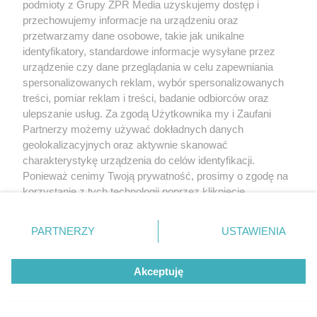
podmioty z Grupy ZPR Media uzyskujemy dostęp i
przechowujemy informacje na urządzeniu oraz
przetwarzamy dane osobowe, takie jak unikalne
identyfikatory, standardowe informacje wysyłane przez
urządzenie czy dane przeglądania w celu zapewniania
spersonalizowanych reklam, wybór spersonalizowanych
treści, pomiar reklam i treści, badanie odbiorców oraz
ulepszanie usług. Za zgodą Użytkownika my i Zaufani
Partnerzy możemy używać dokładnych danych
geolokalizacyjnych oraz aktywnie skanować
charakterystykę urządzenia do celów identyfikacji.
Ponieważ cenimy Twoją prywatność, prosimy o zgodę na
korzystanie z tych technologii poprzez kliknięcie
„Akceptuję”. Zgoda jest dobrowolna i zawsze możesz ją
zmienić/wycofać klikając przycisk ustawień prywatności
PARTNERZY
USTAWIENIA
znajdujący się w lewym dolnym rogu strony
. Niektóre
rodzaje przetwarzania danych nie wymagają zgody
Akceptuję
użytkownika, ale masz prawo sprzeciwić się takiemu
przetwarzaniu. Preferencje będą miały zastosowanie tylko
na tej witrynie.