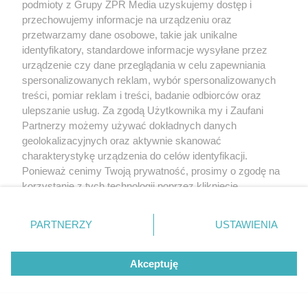
podmioty z Grupy ZPR Media uzyskujemy dostęp i
przechowujemy informacje na urządzeniu oraz
przetwarzamy dane osobowe, takie jak unikalne
identyfikatory, standardowe informacje wysyłane przez
urządzenie czy dane przeglądania w celu zapewniania
spersonalizowanych reklam, wybór spersonalizowanych
treści, pomiar reklam i treści, badanie odbiorców oraz
ulepszanie usług. Za zgodą Użytkownika my i Zaufani
Partnerzy możemy używać dokładnych danych
geolokalizacyjnych oraz aktywnie skanować
charakterystykę urządzenia do celów identyfikacji.
Ponieważ cenimy Twoją prywatność, prosimy o zgodę na
korzystanie z tych technologii poprzez kliknięcie
„Akceptuję”. Zgoda jest dobrowolna i zawsze możesz ją
zmienić/wycofać klikając przycisk ustawień prywatności
PARTNERZY
USTAWIENIA
znajdujący się w lewym dolnym rogu strony
. Niektóre
rodzaje przetwarzania danych nie wymagają zgody
Akceptuję
użytkownika, ale masz prawo sprzeciwić się takiemu
przetwarzaniu. Preferencje będą miały zastosowanie tylko
na tej witrynie.