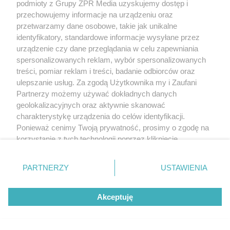
podmioty z Grupy ZPR Media uzyskujemy dostęp i
przechowujemy informacje na urządzeniu oraz
przetwarzamy dane osobowe, takie jak unikalne
identyfikatory, standardowe informacje wysyłane przez
urządzenie czy dane przeglądania w celu zapewniania
spersonalizowanych reklam, wybór spersonalizowanych
treści, pomiar reklam i treści, badanie odbiorców oraz
ulepszanie usług. Za zgodą Użytkownika my i Zaufani
Partnerzy możemy używać dokładnych danych
geolokalizacyjnych oraz aktywnie skanować
charakterystykę urządzenia do celów identyfikacji.
Ponieważ cenimy Twoją prywatność, prosimy o zgodę na
korzystanie z tych technologii poprzez kliknięcie
„Akceptuję”. Zgoda jest dobrowolna i zawsze możesz ją
zmienić/wycofać klikając przycisk ustawień prywatności
PARTNERZY
USTAWIENIA
znajdujący się w lewym dolnym rogu strony
. Niektóre
rodzaje przetwarzania danych nie wymagają zgody
Akceptuję
użytkownika, ale masz prawo sprzeciwić się takiemu
przetwarzaniu. Preferencje będą miały zastosowanie tylko
na tej witrynie.