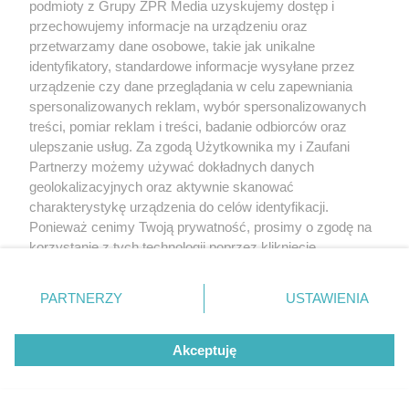
podmioty z Grupy ZPR Media uzyskujemy dostęp i
przechowujemy informacje na urządzeniu oraz
przetwarzamy dane osobowe, takie jak unikalne
identyfikatory, standardowe informacje wysyłane przez
urządzenie czy dane przeglądania w celu zapewniania
spersonalizowanych reklam, wybór spersonalizowanych
treści, pomiar reklam i treści, badanie odbiorców oraz
ulepszanie usług. Za zgodą Użytkownika my i Zaufani
Partnerzy możemy używać dokładnych danych
geolokalizacyjnych oraz aktywnie skanować
charakterystykę urządzenia do celów identyfikacji.
Ponieważ cenimy Twoją prywatność, prosimy o zgodę na
korzystanie z tych technologii poprzez kliknięcie
„Akceptuję”. Zgoda jest dobrowolna i zawsze możesz ją
zmienić/wycofać klikając przycisk ustawień prywatności
PARTNERZY
USTAWIENIA
znajdujący się w lewym dolnym rogu strony
. Niektóre
rodzaje przetwarzania danych nie wymagają zgody
Akceptuję
użytkownika, ale masz prawo sprzeciwić się takiemu
przetwarzaniu. Preferencje będą miały zastosowanie tylko
na tej witrynie.