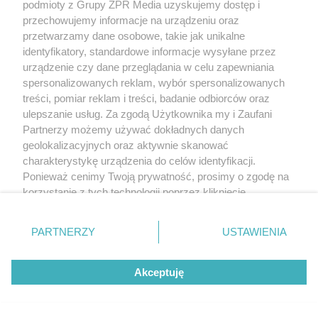
podmioty z Grupy ZPR Media uzyskujemy dostęp i
przechowujemy informacje na urządzeniu oraz
przetwarzamy dane osobowe, takie jak unikalne
identyfikatory, standardowe informacje wysyłane przez
urządzenie czy dane przeglądania w celu zapewniania
spersonalizowanych reklam, wybór spersonalizowanych
treści, pomiar reklam i treści, badanie odbiorców oraz
ulepszanie usług. Za zgodą Użytkownika my i Zaufani
Partnerzy możemy używać dokładnych danych
geolokalizacyjnych oraz aktywnie skanować
charakterystykę urządzenia do celów identyfikacji.
Ponieważ cenimy Twoją prywatność, prosimy o zgodę na
korzystanie z tych technologii poprzez kliknięcie
„Akceptuję”. Zgoda jest dobrowolna i zawsze możesz ją
zmienić/wycofać klikając przycisk ustawień prywatności
PARTNERZY
USTAWIENIA
znajdujący się w lewym dolnym rogu strony
. Niektóre
rodzaje przetwarzania danych nie wymagają zgody
Akceptuję
użytkownika, ale masz prawo sprzeciwić się takiemu
przetwarzaniu. Preferencje będą miały zastosowanie tylko
na tej witrynie.