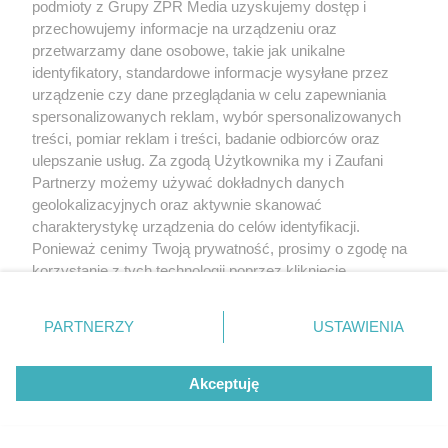
podmioty z Grupy ZPR Media uzyskujemy dostęp i
przechowujemy informacje na urządzeniu oraz
przetwarzamy dane osobowe, takie jak unikalne
identyfikatory, standardowe informacje wysyłane przez
urządzenie czy dane przeglądania w celu zapewniania
spersonalizowanych reklam, wybór spersonalizowanych
treści, pomiar reklam i treści, badanie odbiorców oraz
ulepszanie usług. Za zgodą Użytkownika my i Zaufani
Partnerzy możemy używać dokładnych danych
geolokalizacyjnych oraz aktywnie skanować
charakterystykę urządzenia do celów identyfikacji.
Ponieważ cenimy Twoją prywatność, prosimy o zgodę na
korzystanie z tych technologii poprzez kliknięcie
„Akceptuję”. Zgoda jest dobrowolna i zawsze możesz ją
zmienić/wycofać klikając przycisk ustawień prywatności
PARTNERZY
USTAWIENIA
znajdujący się w lewym dolnym rogu strony
. Niektóre
rodzaje przetwarzania danych nie wymagają zgody
Akceptuję
użytkownika, ale masz prawo sprzeciwić się takiemu
przetwarzaniu. Preferencje będą miały zastosowanie tylko
na tej witrynie.