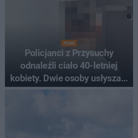
PILNE
Policjanci z Przysuchy
odnaleźli ciało 40-letniej
kobiety. Dwie osoby usłyszały
zarzut zabójstwa