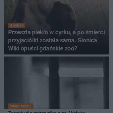
GDAŃSK
Przeszła piekło w cyrku, a po śmierci
przyjaciółki została sama. Słonica
Wiki opuści gdańskie zoo?
WIADOMOŚCI
Zarzuty dla nożownika z os. Wojska