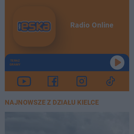
Radio Online
TERAZ
GRAMY
NAJNOWSZE Z DZIAŁU KIELCE