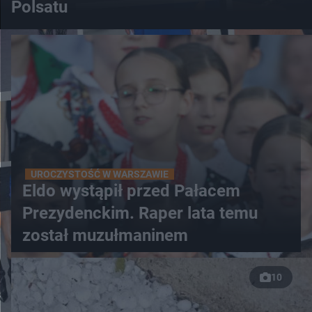
Polsatu
UROCZYSTOŚĆ W WARSZAWIE
Eldo wystąpił przed Pałacem
Prezydenckim. Raper lata temu
został muzułmaninem
10