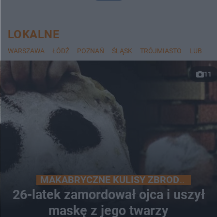
LOKALNE
WARSZAWA
ŁÓDŹ
POZNAŃ
ŚLĄSK
TRÓJMIASTO
LUBLIN
11
MAKABRYCZNE KULISY ZBRODNI
26-latek zamordował ojca i uszył
maskę z jego twarzy