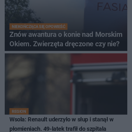
NIEKOŃCZĄCA SIĘ OPOWIEŚĆ
Znów awantura o konie nad Morskim
Okiem. Zwierzęta dręczone czy nie?
REGION
Wsola: Renault uderzyło w słup i stanął w
płomieniach. 49-latek trafił do szpitala