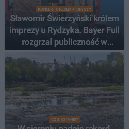
KONCERT U REDEMPTORYSTY
Sławomir Świerzyński królem
imprezy u Rydzyka. Bayer Full
rozgrzał publiczność w
Toruniu
CO SIĘ STANIE?
W sierpniu padnie rekord,