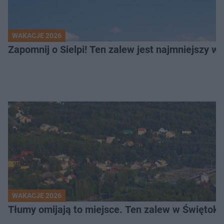
WAKACJE 2026
Z
WAKACJE 2026
Tłumy omijają to miejsce. Ten zalew w Świętok