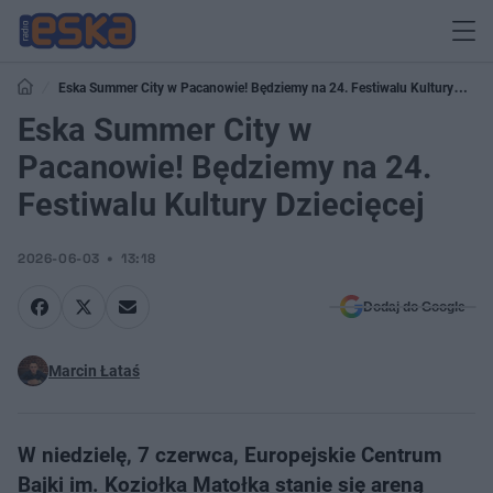
Eska Summer City w Pacanowie! Będziemy na 24. Festiwalu Kultury
Dziecięcej
Eska Summer City w
Pacanowie! Będziemy na 24.
Festiwalu Kultury Dziecięcej
2026-06-03
13:18
Dodaj do Google
Marcin Łataś
W niedzielę, 7 czerwca, Europejskie Centrum
Bajki im. Koziołka Matołka stanie się areną