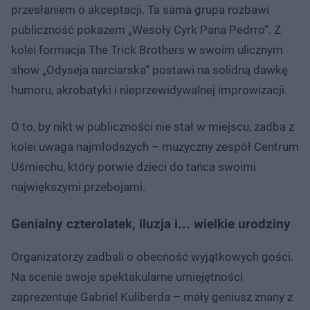
przesłaniem o akceptacji. Ta sama grupa rozbawi
publiczność pokazem „Wesoły Cyrk Pana Pedrro”. Z
kolei formacja The Trick Brothers w swoim ulicznym
show „Odyseja narciarska” postawi na solidną dawkę
humoru, akrobatyki i nieprzewidywalnej improwizacji.
O to, by nikt w publiczności nie stał w miejscu, zadba z
kolei uwaga najmłodszych – muzyczny zespół Centrum
Uśmiechu, który porwie dzieci do tańca swoimi
największymi przebojami.
Genialny czterolatek, iluzja i... wielkie urodziny
Organizatorzy zadbali o obecność wyjątkowych gości.
Na scenie swoje spektakularne umiejętności
zaprezentuje Gabriel Kuliberda – mały geniusz znany z