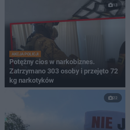
13
AKCJA POLICJI
Potężny cios w narkobiznes.
Zatrzymano 303 osoby i przejęto 72
kg narkotyków
22