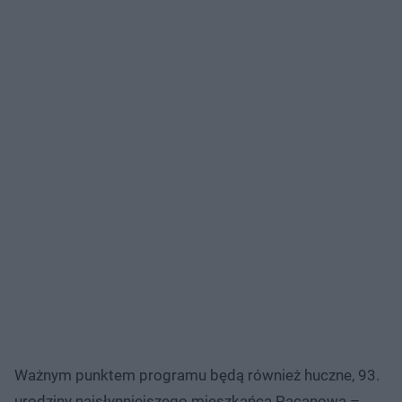
Ważnym punktem programu będą również huczne, 93.
urodziny najsłynniejszego mieszkańca Pacanowa –