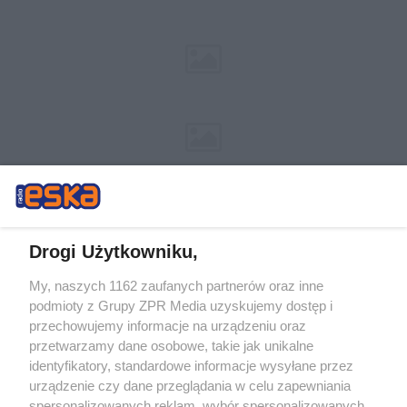
Drogi Użytkowniku,
My, naszych 1162 zaufanych partnerów oraz inne
Żaden utwór zamieszczony w serwisie nie może być powielany i
podmioty z Grupy ZPR Media uzyskujemy dostęp i
rozpowszechniany lub dalej rozpowszechniany w jakikolwiek sposób (w
tym także elektroniczny lub mechaniczny) na jakimkolwiek polu
przechowujemy informacje na urządzeniu oraz
eksploatacji w jakiejkolwiek formie, włącznie z umieszczaniem w Internecie
przetwarzamy dane osobowe, takie jak unikalne
bez pisemnej zgody właściciela praw. Jakiekolwiek użycie lub
wykorzystanie utworów w całości lub w części z naruszeniem prawa, tzn.
identyfikatory, standardowe informacje wysyłane przez
bez właściwej zgody, jest zabronione pod groźbą kary i może być ścigane
urządzenie czy dane przeglądania w celu zapewniania
prawnie.
spersonalizowanych reklam, wybór spersonalizowanych