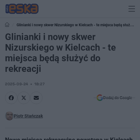
Glinianki i nowy skwer Nizurskiego w Kielcach - te miejsca będą służyć
do rekreacji
Glinianki i nowy skwer
Nizurskiego w Kielcach - te
miejsca będą służyć do
rekreacji
2025-09-24
18:27
Dodaj do Google
Piotr Stańczak
Nowe miejsca rekreacyjne powstaną w Kielcach