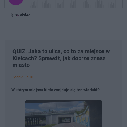
j
z
e
e
w
w
o
i
i
s
ń
ń
t
1
1
0
0
a
s
s
ł
d
d
y
o
o
c
t
p
u
r
z
ł
z
a
QUIZ. Jaka to ulica, co to za miejsce w
u
o
s
d
Kielcach? Sprawdź, jak dobrze znasz
u
Â
miasto
Pytanie 1 z 10
W którym miejscu Kielc znajduje się ten wiadukt?