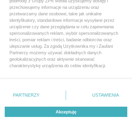
podmioty z Grupy ZPR Media uzyskujemy dostęp i
przechowujemy informacje na urządzeniu oraz
przetwarzamy dane osobowe, takie jak unikalne
identyfikatory, standardowe informacje wysyłane przez
urządzenie czy dane przeglądania w celu zapewniania
spersonalizowanych reklam, wybór spersonalizowanych
treści, pomiar reklam i treści, badanie odbiorców oraz
ulepszanie usług. Za zgodą Użytkownika my i Zaufani
Partnerzy możemy używać dokładnych danych
Żaden utwór zamieszczony w serwisie nie może być powielany i
rozpowszechniany lub dalej rozpowszechniany w jakikolwiek sposób (w
geolokalizacyjnych oraz aktywnie skanować
tym także elektroniczny lub mechaniczny) na jakimkolwiek polu
charakterystykę urządzenia do celów identyfikacji.
eksploatacji w jakiejkolwiek formie, włącznie z umieszczaniem w
Internecie bez pisemnej zgody właściciela praw. Jakiekolwiek użycie lub
Ponieważ cenimy Twoją prywatność, prosimy o zgodę na
wykorzystanie utworów w całości lub w części z naruszeniem prawa,
korzystanie z tych technologii poprzez kliknięcie
tzn. bez właściwej zgody, jest zabronione pod groźbą kary i może być
„Akceptuję”. Zgoda jest dobrowolna i zawsze możesz ją
ścigane prawnie.
zmienić/wycofać klikając przycisk ustawień prywatności
PARTNERZY
USTAWIENIA
znajdujący się w lewym dolnym rogu strony
. Niektóre
rodzaje przetwarzania danych nie wymagają zgody
Akceptuję
użytkownika, ale masz prawo sprzeciwić się takiemu
przetwarzaniu. Preferencje będą miały zastosowanie tylko
na tej witrynie.
O nas