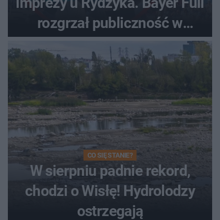
imprezy u Rydzyka. Bayer Full
rozgrzał publiczność w
Toruniu
CO SIĘ STANIE?
W sierpniu padnie rekord,
chodzi o Wisłę! Hydrolodzy
ostrzegają