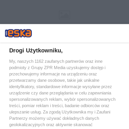
Drogi Użytkowniku,
My, naszych 1162 zaufanych partnerów oraz inne
Żaden utwór zamieszczony w serwisie nie może być powielany i
podmioty z Grupy ZPR Media uzyskujemy dostęp i
rozpowszechniany lub dalej rozpowszechniany w jakikolwiek sposób (w
tym także elektroniczny lub mechaniczny) na jakimkolwiek polu
przechowujemy informacje na urządzeniu oraz
eksploatacji w jakiejkolwiek formie, włącznie z umieszczaniem w
przetwarzamy dane osobowe, takie jak unikalne
Internecie bez pisemnej zgody właściciela praw. Jakiekolwiek użycie lub
identyfikatory, standardowe informacje wysyłane przez
wykorzystanie utworów w całości lub w części z naruszeniem prawa,
tzn. bez właściwej zgody, jest zabronione pod groźbą kary i może być
urządzenie czy dane przeglądania w celu zapewniania
ścigane prawnie.
spersonalizowanych reklam, wybór spersonalizowanych
treści, pomiar reklam i treści, badanie odbiorców oraz
ulepszanie usług. Za zgodą Użytkownika my i Zaufani
Partnerzy możemy używać dokładnych danych
geolokalizacyjnych oraz aktywnie skanować