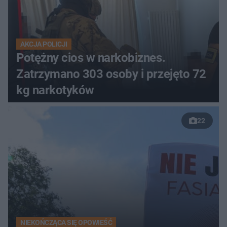
AKCJA POLICJI
Potężny cios w narkobiznes.
Zatrzymano 303 osoby i przejęto 72
kg narkotyków
22
NIEKOŃCZĄCA SIĘ OPOWIEŚĆ