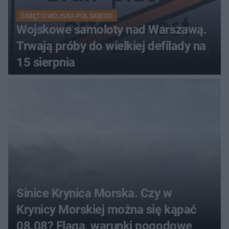
ŚWIĘTO WOJSKA POLSKIEGO
Wojskowe samoloty nad Warszawą.
Trwają próby do wielkiej defilady na
15 sierpnia
Sinice Krynica Morska. Czy w
Krynicy Morskiej można się kąpać
08.08? Flaga, warunki pogodowe