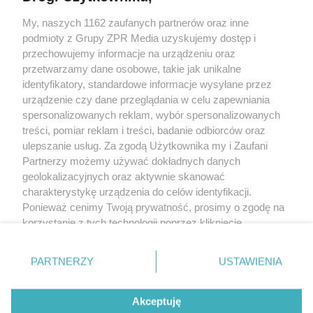
My, naszych 1162 zaufanych partnerów oraz inne
Żaden utwór zamieszczony w serwisie nie może być powielany i
podmioty z Grupy ZPR Media uzyskujemy dostęp i
rozpowszechniany lub dalej rozpowszechniany w jakikolwiek sposób (w
tym także elektroniczny lub mechaniczny) na jakimkolwiek polu
przechowujemy informacje na urządzeniu oraz
eksploatacji w jakiejkolwiek formie, włącznie z umieszczaniem w Internecie
przetwarzamy dane osobowe, takie jak unikalne
bez pisemnej zgody właściciela praw. Jakiekolwiek użycie lub
wykorzystanie utworów w całości lub w części z naruszeniem prawa, tzn.
identyfikatory, standardowe informacje wysyłane przez
bez właściwej zgody, jest zabronione pod groźbą kary i może być ścigane
urządzenie czy dane przeglądania w celu zapewniania
prawnie.
spersonalizowanych reklam, wybór spersonalizowanych
treści, pomiar reklam i treści, badanie odbiorców oraz
ulepszanie usług. Za zgodą Użytkownika my i Zaufani
Partnerzy możemy używać dokładnych danych
geolokalizacyjnych oraz aktywnie skanować
charakterystykę urządzenia do celów identyfikacji.
O nas
Ponieważ cenimy Twoją prywatność, prosimy o zgodę na
korzystanie z tych technologii poprzez kliknięcie
Informacje prawne
„Akceptuję”. Zgoda jest dobrowolna i zawsze możesz ją
zmienić/wycofać klikając przycisk ustawień prywatności
Nasze serwisy
PARTNERZY
USTAWIENIA
znajdujący się w lewym dolnym rogu strony
. Niektóre
rodzaje przetwarzania danych nie wymagają zgody
© 2026 Grupa ZPR Media
Akceptuję
użytkownika, ale masz prawo sprzeciwić się takiemu