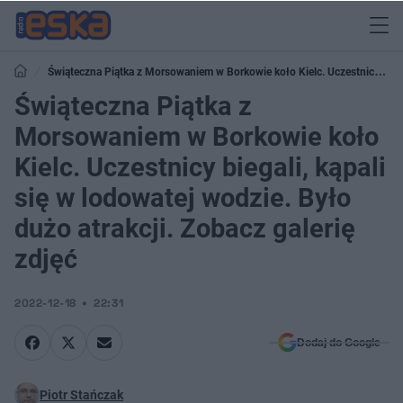
Świąteczna Piątka z Morsowaniem w Borkowie koło Kielc. Uczestnicy
biegali, kąpali się w lodowatej wodzie. Było dużo atrakcji. Zobacz galerię zdjęć
Świąteczna Piątka z
Morsowaniem w Borkowie koło
Kielc. Uczestnicy biegali, kąpali
się w lodowatej wodzie. Było
dużo atrakcji. Zobacz galerię
zdjęć
2022-12-18
22:31
Dodaj do Google
Piotr Stańczak