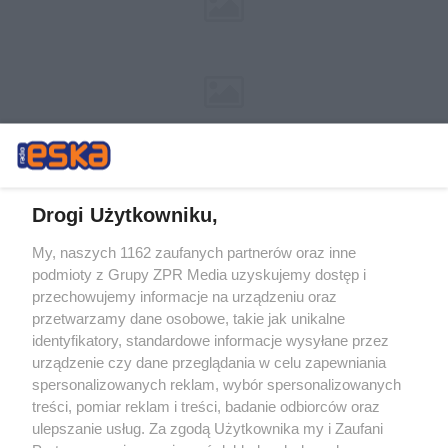
Drogi Użytkowniku,
My, naszych 1162 zaufanych partnerów oraz inne
Żaden utwór zamieszczony w serwisie nie może być powielany i
podmioty z Grupy ZPR Media uzyskujemy dostęp i
rozpowszechniany lub dalej rozpowszechniany w jakikolwiek sposób (w
tym także elektroniczny lub mechaniczny) na jakimkolwiek polu
przechowujemy informacje na urządzeniu oraz
eksploatacji w jakiejkolwiek formie, włącznie z umieszczaniem w
przetwarzamy dane osobowe, takie jak unikalne
Internecie bez pisemnej zgody właściciela praw. Jakiekolwiek użycie lub
identyfikatory, standardowe informacje wysyłane przez
wykorzystanie utworów w całości lub w części z naruszeniem prawa,
tzn. bez właściwej zgody, jest zabronione pod groźbą kary i może być
urządzenie czy dane przeglądania w celu zapewniania
ścigane prawnie.
spersonalizowanych reklam, wybór spersonalizowanych
treści, pomiar reklam i treści, badanie odbiorców oraz
ulepszanie usług. Za zgodą Użytkownika my i Zaufani