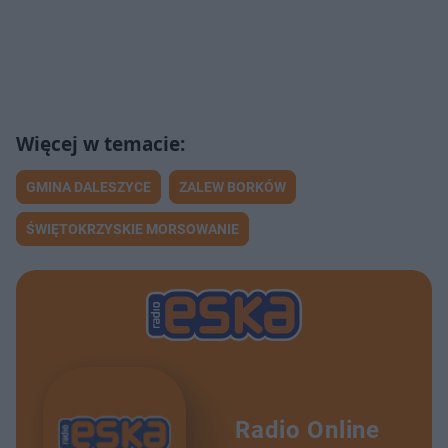
GMINA DALESZYCE
ZALEW BORKÓW
ŚWIĘTOKRZYSKIE MORSOWANIE
Radio Online