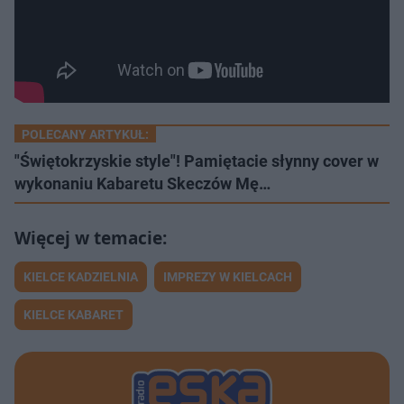
POLECANY ARTYKUŁ:
"Świętokrzyskie style"! Pamiętacie słynny cover w
wykonaniu Kabaretu Skeczów Mę…
KIELCE KADZIELNIA
IMPREZY W KIELCACH
KIELCE KABARET