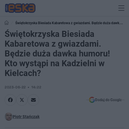
Świętokrzyska Biesiada Kabaretowa z gwiazdami. Będzie duża dawka
humoru! Kto wystąpi na Kadzielni w Kielcach?
Świętokrzyska Biesiada
Kabaretowa z gwiazdami.
Będzie duża dawka humoru!
Kto wystąpi na Kadzielni w
Kielcach?
2023-06-22
14:22
Dodaj do Google
Piotr Stańczak