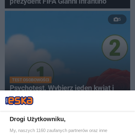
prezydent FIFA Gianni Infantino
5
TEST OSOBOWOŚCI
Psychotest. Wybierz jeden kwiat i
sprawdź, jaki masz typ osobowości
Drogi Użytkowniku,
My, naszych 1160 zaufanych partnerów oraz inne