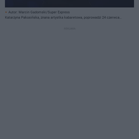
Autor: Marcin Gadomski/Super Express
Katarzyna Pakosińska, znana artystka kabaretowa, poprowadzi 24 czerwca
imprezę na kieleckiej Kadzielni.