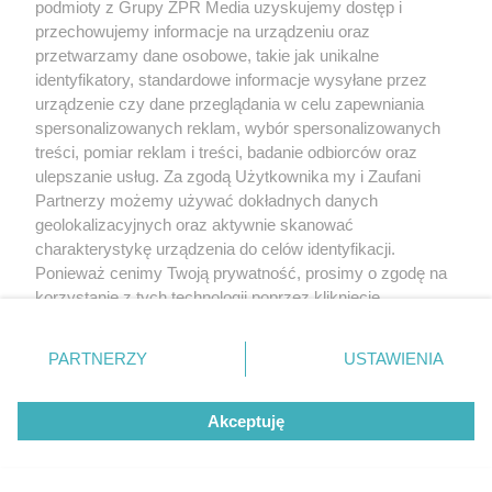
podmioty z Grupy ZPR Media uzyskujemy dostęp i
przechowujemy informacje na urządzeniu oraz
przetwarzamy dane osobowe, takie jak unikalne
identyfikatory, standardowe informacje wysyłane przez
urządzenie czy dane przeglądania w celu zapewniania
DOMOWE TRIKI
spersonalizowanych reklam, wybór spersonalizowanych
Zwilż kartkę i połóż na parapecie.
treści, pomiar reklam i treści, badanie odbiorców oraz
Żadna mucha nie wleci do twojego
ulepszanie usług. Za zgodą Użytkownika my i Zaufani
Partnerzy możemy używać dokładnych danych
domu
geolokalizacyjnych oraz aktywnie skanować
charakterystykę urządzenia do celów identyfikacji.
ZOBACZ WIĘCEJ
Ponieważ cenimy Twoją prywatność, prosimy o zgodę na
korzystanie z tych technologii poprzez kliknięcie
„Akceptuję”. Zgoda jest dobrowolna i zawsze możesz ją
zmienić/wycofać klikając przycisk ustawień prywatności
PARTNERZY
USTAWIENIA
znajdujący się w lewym dolnym rogu strony
. Niektóre
rodzaje przetwarzania danych nie wymagają zgody
Akceptuję
użytkownika, ale masz prawo sprzeciwić się takiemu
przetwarzaniu. Preferencje będą miały zastosowanie tylko
na tej witrynie.