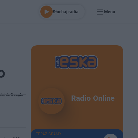
Słuchaj radia
Menu
o
daj do Google
Radio Online
TERAZ GRAMY