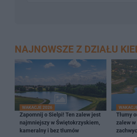
NAJNOWSZE Z DZIAŁU KIE
WAKACJE 2026
WAKACJE
Zapomnij o Sielpi! Ten zalew jest
Tłumy om
najmniejszy w Świętokrzyskiem,
zalew w
kameralny i bez tłumów
zachwyc