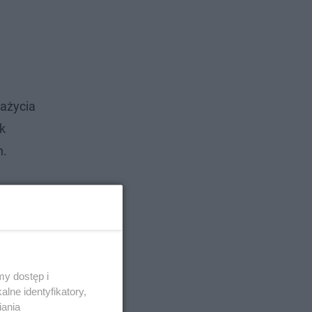
zażycia
k
n.
y dostęp i
lne identyfikatory,
iania