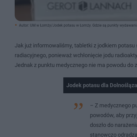
Autor: UM w Łomży/Jodek potasu w Łomży. Gdzie są punkty wydawani
Jak już informowaliśmy, tabletki z jodkiem pota
radiacyjnego, ponieważ wchłonięcie jodu radioakt
Jednak z punktu medycznego nie ma powodu do zaż
Jodek potasu dla Dolnośląza
– Z medycznego pu
powodów, aby przyjm
doszło do narażen
stanowczo odradzam