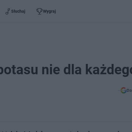
Słuchaj
Wygraj
 potasu nie dla każdeg
Do