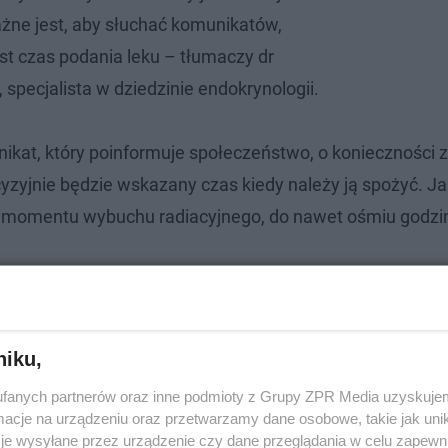
ważne jest, aby słuchać komunikatów,
st czas podania leku – tłumaczy dr
specjalista w dziedzinie endokrynologii.
ikat, który poinformuje społeczeństwo, o konieczności 
cyzyjnie będzie wskazany czas kiedy należy ją spożyć. Ja
d momentu wybuchu radiacyjnego, do nawet ośmiu godzi
niku,
fanych partnerów oraz inne podmioty z Grupy ZPR Media uzyskujem
cje na urządzeniu oraz przetwarzamy dane osobowe, takie jak unika
je wysyłane przez urządzenie czy dane przeglądania w celu zapewn