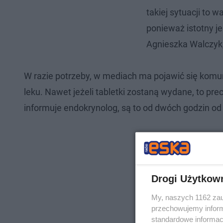
takiej sytuacji to 
ponieważ istotny je
Agnieszka Walczyk, 
W razie potrzeby, w mediach ma pojawić się komun
leku. Nawet jeżeli tabletki zostaną wydane, to pre
informuje endokrynolog, są to od dwóch godzin o
Drogi Użytkow
My, naszych 1162 zau
przechowujemy informa
standardowe informac