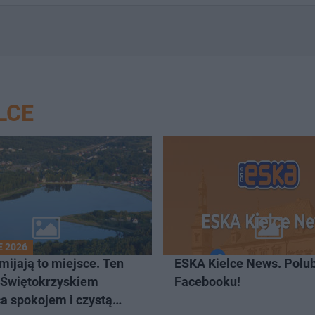
LCE
 2026
ijają to miejsce. Ten
ESKA Kielce News. Polub
 Świętokrzyskiem
Facebooku!
a spokojem i czystą