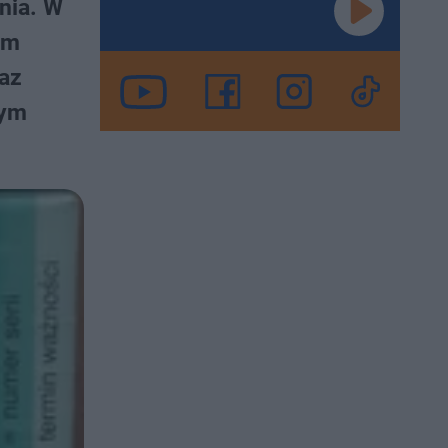
nia. W
ym
raz
tym