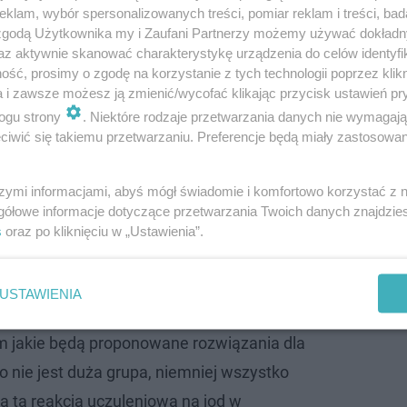
klam, wybór spersonalizowanych treści, pomiar reklam i treści, bad
 zgodą Użytkownika my i Zaufani Partnerzy możemy używać dokład
az aktywnie skanować charakterystykę urządzenia do celów identyfi
ść, prosimy o zgodę na korzystanie z tych technologii poprzez klikn
a i zawsze możesz ją zmienić/wycofać klikając przycisk ustawień pr
ogu strony
. Niektóre rodzaje przetwarzania danych nie wymagaj
ego
iwić się takiemu przetwarzaniu. Preferencje będą miały zastosowanie
 skład hormonów tarczycy i jeżeli tego składnika dosta
szymi informacjami, abyś mógł świadomie i komfortowo korzystać z
kować nadczynnością tarczycy. Zwłaszcza przy obecnej c
gółowe informacje dotyczące przetwarzania Twoich danych znajdzi
s
oraz po kliknięciu w „Ustawienia”.
 jodkiem potasu jest właśnie nadczynność tarczycy, ale n
cią, albo nawet wcale, być może nie będą
USTAWIENIA
 leku osoby z uczuleniem na jod. Przyznam,
am jakie będą proponowane rozwiązania dla
o nie jest duża grupa, niemniej wszystko
a ta reakcja uczuleniowa na jod w