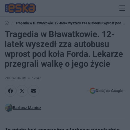
Tragedia w Bławatkowie. 12-latek wyszedł zza autobusu wprost pod koła
Forda. Lekarze przegrali walkę o jego życie
Tragedia w Bławatkowie. 12-
latek wyszedł zza autobusu
wprost pod koła Forda. Lekarze
przegrali walkę o jego życie
2026-06-09
17:41
Dodaj do Google
Bartosz Manicz
To miało być zwyczajne wtorkowe popołudnie,