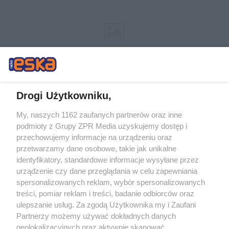
Drogi Użytkowniku,
My, naszych 1162 zaufanych partnerów oraz inne
Żaden utwór zamieszczony w serwisie nie może być powielany i
podmioty z Grupy ZPR Media uzyskujemy dostęp i
rozpowszechniany lub dalej rozpowszechniany w jakikolwiek sposób (w
tym także elektroniczny lub mechaniczny) na jakimkolwiek polu
przechowujemy informacje na urządzeniu oraz
eksploatacji w jakiejkolwiek formie, włącznie z umieszczaniem w Internecie
przetwarzamy dane osobowe, takie jak unikalne
bez pisemnej zgody właściciela praw. Jakiekolwiek użycie lub
identyfikatory, standardowe informacje wysyłane przez
wykorzystanie utworów w całości lub w części z naruszeniem prawa, tzn.
bez właściwej zgody, jest zabronione pod groźbą kary i może być ścigane
urządzenie czy dane przeglądania w celu zapewniania
prawnie.
spersonalizowanych reklam, wybór spersonalizowanych
treści, pomiar reklam i treści, badanie odbiorców oraz
ulepszanie usług. Za zgodą Użytkownika my i Zaufani
Partnerzy możemy używać dokładnych danych
geolokalizacyjnych oraz aktywnie skanować