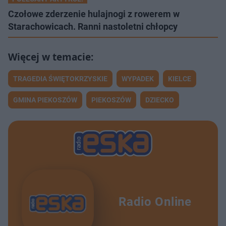
Czołowe zderzenie hulajnogi z rowerem w
Starachowicach. Ranni nastoletni chłopcy
TRAGEDIA ŚWIĘTOKRZYSKIE
WYPADEK
KIELCE
GMINA PIEKOSZÓW
PIEKOSZÓW
DZIECKO
Radio Online