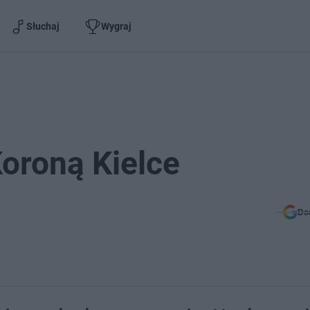
Słuchaj
Wygraj
oroną Kielce
Do