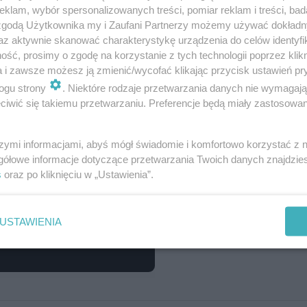
naj piosenki po emotkach!
klam, wybór spersonalizowanych treści, pomiar reklam i treści, bad
 zgodą Użytkownika my i Zaufani Partnerzy możemy używać dokład
az aktywnie skanować charakterystykę urządzenia do celów identyfi
ść, prosimy o zgodę na korzystanie z tych technologii poprzez klikn
a i zawsze możesz ją zmienić/wycofać klikając przycisk ustawień pr
ogu strony
. Niektóre rodzaje przetwarzania danych nie wymagaj
iwić się takiemu przetwarzaniu. Preferencje będą miały zastosowanie
szymi informacjami, abyś mógł świadomie i komfortowo korzystać z
gółowe informacje dotyczące przetwarzania Twoich danych znajdzi
s
oraz po kliknięciu w „Ustawienia”.
USTAWIENIA