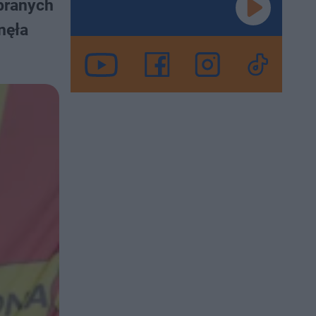
branych
nęła