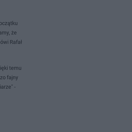
początku
iamy, że
mówi Rafał
zięki temu
zo fajny
arze" -