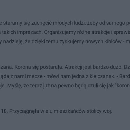
 staramy się zachęcić młodych ludzi, żeby od samego 
 na takich imprezach. Organizujemy różne atrakcje i spraw
my nadzieję, że dzięki temu zyskujemy nowych kibiców - 
.
zana. Korona się postarała. Atrakcji jest bardzo dużo. D
ląda z nami mecze - mówi nam jedna z kielczanek. - Bard
 Myślę, że teraz już na pewno będą czuli się jak "koroni
18. Przyciągnęła wielu mieszkańców stolicy woj.