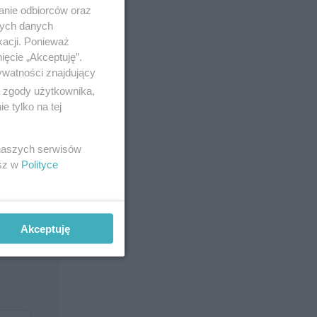
anie odbiorców oraz
nych danych
kacji. Ponieważ
ięcie „Akceptuję”.
ywatności znajdujący
ą zgody użytkownika,
 tylko na tej
 naszych serwisów
esz w
Polityce
Akceptuję