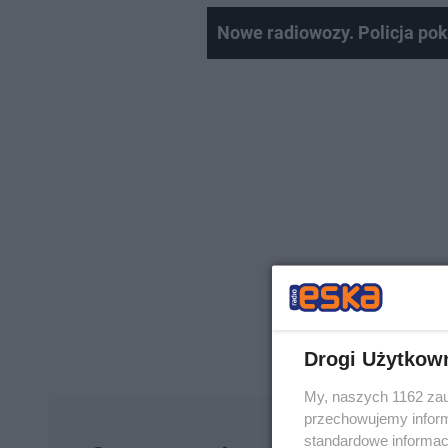
Nowe radiowozy. Policja pok
Drogi Użytkow
My, naszych 1162 zau
przechowujemy informa
standardowe informac