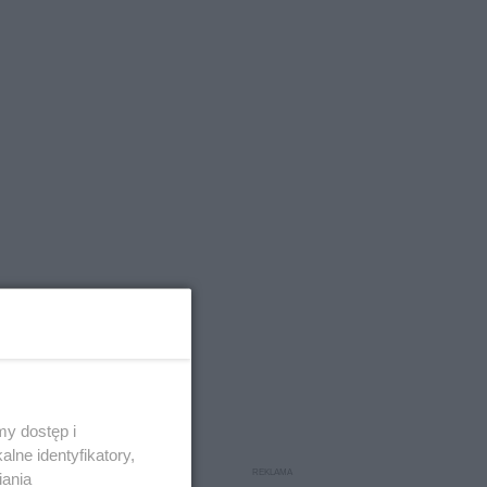
y dostęp i
lne identyfikatory,
iania