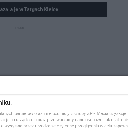
azała je w Targach Kielce
niku,
fanych partnerów oraz inne podmioty z Grupy ZPR Media uzyskujem
cje na urządzeniu oraz przetwarzamy dane osobowe, takie jak unika
je wysyłane przez urządzenie czy dane przeglądania w celu zapewn