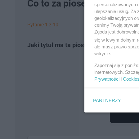
Co to za piosenka? Rozpoz
spersonalizowanych re
ulepszanie usług. Za
geolokalizacyjnych or
Pytanie 1 z 10
cenimy Twoją prywatno
Zgoda jest dobrowoln
się w lewym dolnym r
Jaki tytuł ma ta piosenka?
ale masz prawo sprzec
witrynie.
Zapoznaj się z poniż
internetowych. Szcze
Prywatności
i
Cookie
PARTNERZY