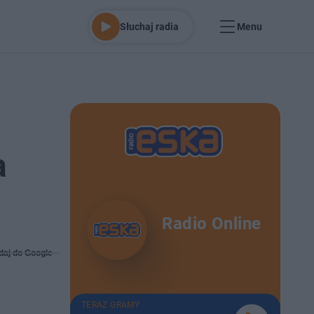
Słuchaj radia
Menu
a
Radio Online
daj do Google
TERAZ GRAMY