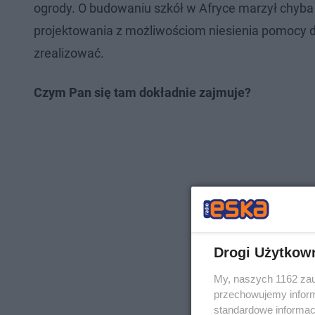
ogrody. O budowaniu szkół w Afryce marzył chyba 
projektowania z możliwościom niesienia pomocy dl
zrealizować.
Czym Pan się tam dokładnie zajmuje?
Drogi Użytkow
My, naszych 1162 zau
przechowujemy informa
standardowe informac