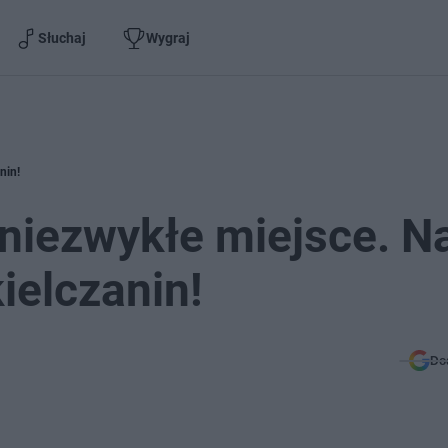
Słuchaj
Wygraj
nin!
niezwykłe miejsce. N
ielczanin!
Do