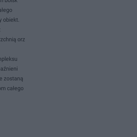
h boisk
ałego
 obiekt.
z
zchnią orz
mpleksu
jaźnieni
re zostaną
iom całego