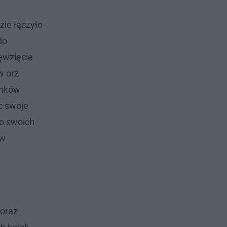
zie łączyło
do
ięwzięcie
w orz
unków
ć swoje
do swoich
 w
 oraz