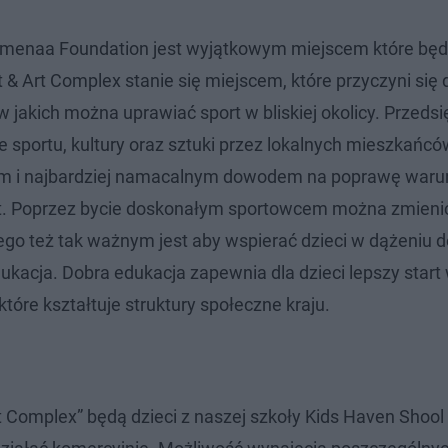
 Omenaa Foundation jest wyjątkowym miejscem które będ
 & Art Complex stanie się miejscem, które przyczyni się 
w jakich można uprawiać sport w bliskiej okolicy. Przeds
 sportu, kultury oraz sztuki przez lokalnych mieszkańcó
tszym i najbardziej namacalnym dowodem na poprawę war
ort. Poprzez bycie doskonałym sportowcem można zmieni
atego też tak ważnym jest aby wspierać dzieci w dążeniu 
kacja. Dobra edukacja zapewnia dla dzieci lepszy start
óre kształtuje struktury społeczne kraju.
t Complex” będą dzieci z naszej szkoły Kids Haven Shool