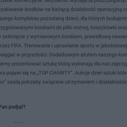
 działać komercyjnie. Możliwość wynajęcia poszczególnyc
pozyskiwanie środków na bieżącą działalność operacyjną c
szego kompleksu pozostaną dzieci, dla których budujemy
przygotowanymi boiskami do piłki nożnej, koszykówki ora
sze zetknięcie z wymiarowym boiskiem, prawidłową nawier
przez FIFA. Trenowanie i uprawianie sportu w jakościowej
ci osiągać w przyszłości. Dodatkowym atutem naszego ko
ziemy prezentować sztukę którą wykonają dla nas zaprzy
tóra pojawi się na „TOP CHARITY”. Aukcje dzieł sztuki któ
” zasilą potrzeby związane utrzymaniem i działalnośc
 Pan podjął?