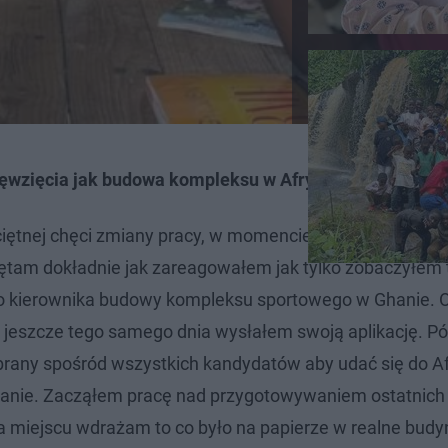
dsięwzięcia jak budowa kompleksu w Afryce?
eciętnej chęci zmiany pracy, w momencie poszukiwania n
iętam dokładnie jak zareagowałem jak tylko zobaczyłem 
ko kierownika budowy kompleksu sportowego w Ghanie. 
jeszcze tego samego dnia wysłałem swoją aplikację. Póź
ybrany spośród wszystkich kandydatów aby udać się do Afr
ie. Zacząłem pracę nad przygotowywaniem ostatnich 
a miejscu wdrażam to co było na papierze w realne budyn