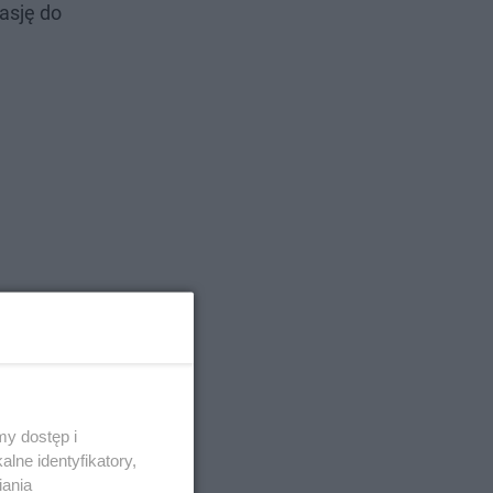
asję do
y dostęp i
lne identyfikatory,
iania