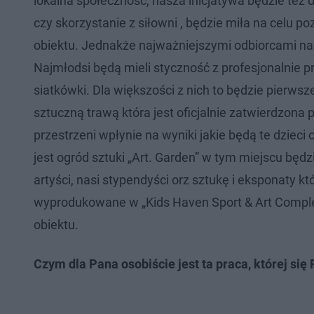
lokalna społeczność, nasza inicjatywa będzie też
czy skorzystanie z siłowni , będzie miła na celu 
obiektu. Jednakże najważniejszymi odbiorcami na
Najmłodsi będą mieli styczność z profesjonalnie 
siatkówki. Dla większości z nich to będzie pierw
sztuczną trawą która jest oficjalnie zatwierdzona 
przestrzeni wpłynie na wyniki jakie będą te dzie
jest ogród sztuki „Art. Garden” w tym miejscu będ
artyści, nasi stypendyści orz sztukę i eksponaty k
wyprodukowane w „Kids Haven Sport & Art Complex
obiektu.
Czym dla Pana osobiście jest ta praca, której się