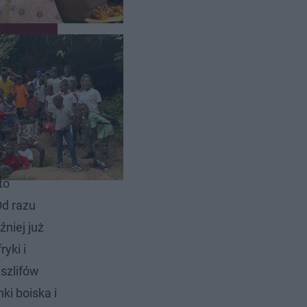
owej procy
to
Od razu
niej już
yki i
szlifów
ki boiska i