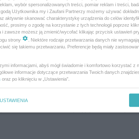
klam, wybór spersonalizowanych treści, pomiar reklam i treści, bad
 zgodą Użytkownika my i Zaufani Partnerzy możemy używać dokład
az aktywnie skanować charakterystykę urządzenia do celów identyfi
ony Kielce na meczu z Widzewem Łódź
ść, prosimy o zgodę na korzystanie z tych technologii poprzez klikn
a i zawsze możesz ją zmienić/wycofać klikając przycisk ustawień pr
s Haven Sport & Art Complex” które powstaje z ramieni
ogu strony
. Niektóre rodzaje przetwarzania danych nie wymagaj
iwić się takiemu przetwarzaniu. Preferencje będą miały zastosowanie
tóre zostały uratowane z niewolnictwa lub których rodzic
tórym mowa ma służyć właśnie dzieciom z naszej szkoły 
szymi informacjami, abyś mógł świadomie i komfortowo korzystać z
ię wraz z początkiem tego roku i postępują zgodnie z zł
gółowe informacje dotyczące przetwarzania Twoich danych znajdzi
s
oraz po kliknięciu w „Ustawienia”.
owadzeniu budowy oraz koordynacji prac budowlanych na
 terminowość robót, prowadzenie prac zgodnie z
 zgodnie z założeniami projektu. Dla mnie to zwykła pr
USTAWIENIA
a w Polsce, natomiast w innym języku, klimacie i jedn