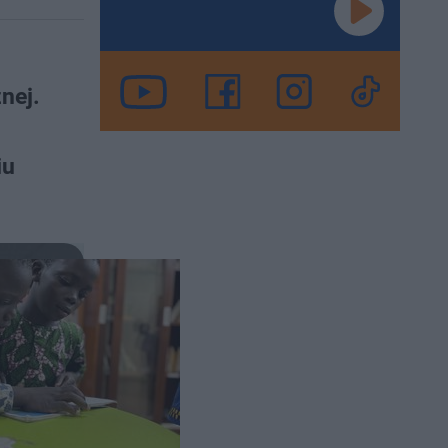
nej.
iu