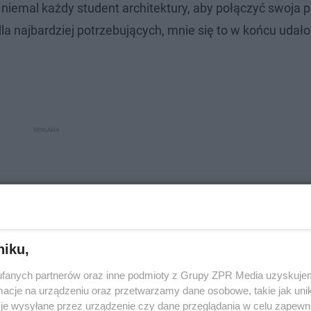
niemal każdy student architektury, aby połączyć swoja p
a najbardziej potrzebujących, mnie się to w końcu udało
niku,
fanych partnerów oraz inne podmioty z Grupy ZPR Media uzyskujem
cje na urządzeniu oraz przetwarzamy dane osobowe, takie jak unika
je wysyłane przez urządzenie czy dane przeglądania w celu zapewn