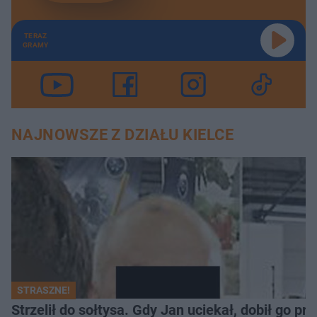
TERAZ
GRAMY
NAJNOWSZE Z DZIAŁU KIELCE
STRASZNE!
Strzelił do sołtysa. Gdy Jan uciekał, dobił go p