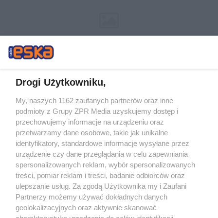
Drogi Użytkowniku,
My, naszych 1162 zaufanych partnerów oraz inne
Żaden utwór zamieszczony w serwisie nie może być powielany i
podmioty z Grupy ZPR Media uzyskujemy dostęp i
rozpowszechniany lub dalej rozpowszechniany w jakikolwiek sposób (w
tym także elektroniczny lub mechaniczny) na jakimkolwiek polu
przechowujemy informacje na urządzeniu oraz
eksploatacji w jakiejkolwiek formie, włącznie z umieszczaniem w Internecie
przetwarzamy dane osobowe, takie jak unikalne
bez pisemnej zgody właściciela praw. Jakiekolwiek użycie lub
wykorzystanie utworów w całości lub w części z naruszeniem prawa, tzn.
identyfikatory, standardowe informacje wysyłane przez
bez właściwej zgody, jest zabronione pod groźbą kary i może być ścigane
urządzenie czy dane przeglądania w celu zapewniania
prawnie.
spersonalizowanych reklam, wybór spersonalizowanych
treści, pomiar reklam i treści, badanie odbiorców oraz
ulepszanie usług. Za zgodą Użytkownika my i Zaufani
Partnerzy możemy używać dokładnych danych
geolokalizacyjnych oraz aktywnie skanować
charakterystykę urządzenia do celów identyfikacji.