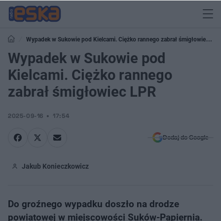
Wypadek w Sukowie pod Kielcami. Ciężko rannego zabrał śmigłowiec
LPR
Wypadek w Sukowie pod
Kielcami. Ciężko rannego
zabrał śmigłowiec LPR
2025-09-16
17:54
Dodaj do Google
Jakub Konieczkowicz
Do groźnego wypadku doszło na drodze
powiatowej w miejscowości Suków-Papiernia.