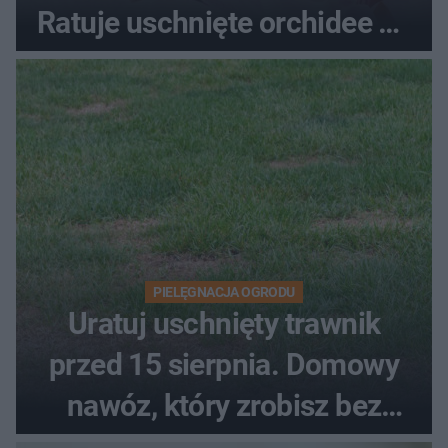
Ratuje uschnięte orchidee po
upałach
PIELĘGNACJA OGRODU
Uratuj uschnięty trawnik
przed 15 sierpnia. Domowy
nawóz, który zrobisz bez
wydawania pieniędzy