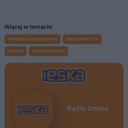
WYPADEK SAMOCHODOWY
ŚMIGŁOWIEC LPR
POLICJA
ŚWIĘTOKRZYSKIE
Radio Online