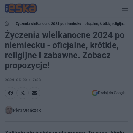
Życzenia wielkanocne 2024 po niemiecku - oficjalne, krótkie, religijne i
zabawne. Zobacz propozycje!
Życzenia wielkanocne 2024 po
niemiecku - oficjalne, krótkie,
religijne i zabawne. Zobacz
propozycje!
2024-03-29
7:28
Dodaj do Google
Piotr Stańczak
Zbliżają się święta wielkanocne. To czas, kiedy