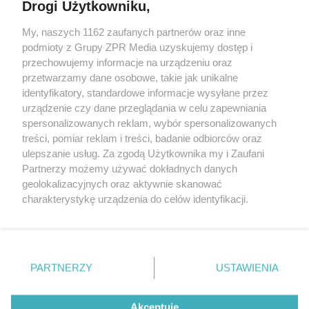
Drogi Użytkowniku,
My, naszych 1162 zaufanych partnerów oraz inne
Żaden utwór zamieszczony w serwisie nie może być powielany i
podmioty z Grupy ZPR Media uzyskujemy dostęp i
rozpowszechniany lub dalej rozpowszechniany w jakikolwiek sposób (w
tym także elektroniczny lub mechaniczny) na jakimkolwiek polu
przechowujemy informacje na urządzeniu oraz
eksploatacji w jakiejkolwiek formie, włącznie z umieszczaniem w
przetwarzamy dane osobowe, takie jak unikalne
Internecie bez pisemnej zgody właściciela praw. Jakiekolwiek użycie lub
identyfikatory, standardowe informacje wysyłane przez
wykorzystanie utworów w całości lub w części z naruszeniem prawa,
tzn. bez właściwej zgody, jest zabronione pod groźbą kary i może być
urządzenie czy dane przeglądania w celu zapewniania
ścigane prawnie.
spersonalizowanych reklam, wybór spersonalizowanych
treści, pomiar reklam i treści, badanie odbiorców oraz
ulepszanie usług. Za zgodą Użytkownika my i Zaufani
Partnerzy możemy używać dokładnych danych
geolokalizacyjnych oraz aktywnie skanować
charakterystykę urządzenia do celów identyfikacji.
Ponieważ cenimy Twoją prywatność, prosimy o zgodę na
O nas
korzystanie z tych technologii poprzez kliknięcie
Informacje prawne
„Akceptuję”. Zgoda jest dobrowolna i zawsze możesz ją
zmienić/wycofać klikając przycisk ustawień prywatności
PARTNERZY
USTAWIENIA
Nasze serwisy
znajdujący się w lewym dolnym rogu strony
. Niektóre
rodzaje przetwarzania danych nie wymagają zgody
© 2026 Grupa ZPR Media
Akceptuję
użytkownika, ale masz prawo sprzeciwić się takiemu