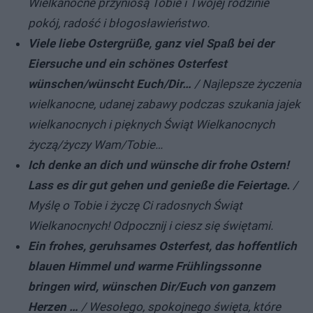
Wielkanocne przyniosą Tobie i Twojej rodzinie
pokój, radość i błogosławieństwo.
Viele liebe Ostergrüße, ganz viel Spaß bei der
Eiersuche und ein schönes Osterfest
wünschen/wünscht Euch/Dir…
/ Najlepsze życzenia
wielkanocne, udanej zabawy podczas szukania jajek
wielkanocnych i pięknych Świąt Wielkanocnych
życzą/życzy Wam/Tobie…
Ich denke an dich und wünsche dir frohe Ostern!
Lass es dir gut gehen und genieße die Feiertage.
/
Myślę o Tobie i życzę Ci radosnych Świąt
Wielkanocnych! Odpocznij i ciesz się świętami.
Ein frohes, geruhsames Osterfest, das hoffentlich
blauen Himmel und warme Frühlingssonne
bringen wird, wünschen Dir/Euch von ganzem
Herzen …
/ Wesołego, spokojnego święta, które