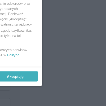
anie odbiorców oraz
nych danych
kacji. Ponieważ
ięcie „Akceptuję”.
ywatności znajdujący
im
ą zgody użytkownika,
 tylko na tej
 naszych serwisów
esz w
Polityce
Akceptuję