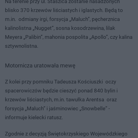
Na terenie przy ul. Staszica zostanie nasadzonych
blisko 370 krzewów liściastych i iglastych. Będą to
m.in. odmiany irgi, forsycja „Maluch”, pęcherznica
kalinolistna „Nugget”, sosna kosodrzewina, lilak
Meyera „Palibin”, mahonia pospolita „Apollo”, czy kalina
sztywnolistna.
Motornicza uratowała mewę
Z kolei przy pomniku Tadeusza Kościuszki oczy
spacerowiczów będzie cieszyć ponad 840 bylin i
krzewów liściastych, m.in. tawułka Arentsa oraz
forsycja „Maluch” i jaśminowiec „Snowbelle” -
informuje kielecki ratusz.
Zgodnie z decyzją Świętokrzyskiego Wojewódzkiego