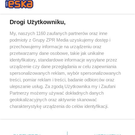
Drogi Użytkowniku,
My, naszych 1160 zaufanych partnerów oraz inne
Żaden utwór zamieszczony w serwisie nie może być powielany i
podmioty z Grupy ZPR Media uzyskujemy dostęp i
rozpowszechniany lub dalej rozpowszechniany w jakikolwiek sposób (w
tym także elektroniczny lub mechaniczny) na jakimkolwiek polu
przechowujemy informacje na urządzeniu oraz
eksploatacji w jakiejkolwiek formie, włącznie z umieszczaniem w
przetwarzamy dane osobowe, takie jak unikalne
Internecie bez pisemnej zgody właściciela praw. Jakiekolwiek użycie lub
identyfikatory, standardowe informacje wysyłane przez
wykorzystanie utworów w całości lub w części z naruszeniem prawa,
tzn. bez właściwej zgody, jest zabronione pod groźbą kary i może być
urządzenie czy dane przeglądania w celu zapewniania
ścigane prawnie.
spersonalizowanych reklam, wybór spersonalizowanych
treści, pomiar reklam i treści, badanie odbiorców oraz
ulepszanie usług. Za zgodą Użytkownika my i Zaufani
Partnerzy możemy używać dokładnych danych
geolokalizacyjnych oraz aktywnie skanować
charakterystykę urządzenia do celów identyfikacji.
Ponieważ cenimy Twoją prywatność, prosimy o zgodę na
O nas
korzystanie z tych technologii poprzez kliknięcie
Informacje prawne
„Akceptuję”. Zgoda jest dobrowolna i zawsze możesz ją
zmienić/wycofać klikając przycisk ustawień prywatności