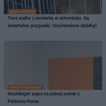
AZORKI GORZÓW
Trwa walka z nosówką w schronisku. Są
śmiertelne przypadki. Uruchomiono zbiórkę!
PODCAST ESKI IŁAWA
Mudslinger zagra na jednej scenie z
Pidżama Porno