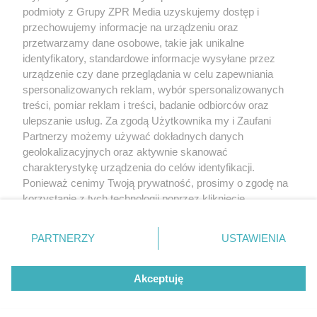
Żaden utwór zamieszczony w serwisie nie może być powielany i
podmioty z Grupy ZPR Media uzyskujemy dostęp i
rozpowszechniany lub dalej rozpowszechniany w jakikolwiek sposób (w
tym także elektroniczny lub mechaniczny) na jakimkolwiek polu
przechowujemy informacje na urządzeniu oraz
eksploatacji w jakiejkolwiek formie, włącznie z umieszczaniem w Internecie
przetwarzamy dane osobowe, takie jak unikalne
bez pisemnej zgody właściciela praw. Jakiekolwiek użycie lub
identyfikatory, standardowe informacje wysyłane przez
wykorzystanie utworów w całości lub w części z naruszeniem prawa, tzn.
bez właściwej zgody, jest zabronione pod groźbą kary i może być ścigane
urządzenie czy dane przeglądania w celu zapewniania
prawnie.
spersonalizowanych reklam, wybór spersonalizowanych
treści, pomiar reklam i treści, badanie odbiorców oraz
ulepszanie usług. Za zgodą Użytkownika my i Zaufani
Partnerzy możemy używać dokładnych danych
geolokalizacyjnych oraz aktywnie skanować
charakterystykę urządzenia do celów identyfikacji.
Ponieważ cenimy Twoją prywatność, prosimy o zgodę na
O nas
korzystanie z tych technologii poprzez kliknięcie
Informacje prawne
„Akceptuję”. Zgoda jest dobrowolna i zawsze możesz ją
zmienić/wycofać klikając przycisk ustawień prywatności
Nasze serwisy
PARTNERZY
USTAWIENIA
znajdujący się w lewym dolnym rogu strony
. Niektóre
rodzaje przetwarzania danych nie wymagają zgody
© 2026 Grupa ZPR Media
Akceptuję
użytkownika, ale masz prawo sprzeciwić się takiemu
przetwarzaniu. Preferencje będą miały zastosowanie tylko
na tej witrynie.