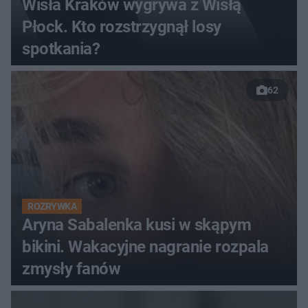
Wisła Kraków wygrywa z Wisłą
Płock. Kto rozstrzygnął losy
spotkania?
62
ROZRYWKA
Aryna Sabalenka kusi w skąpym
bikini. Wakacyjne nagranie rozpala
zmysły fanów