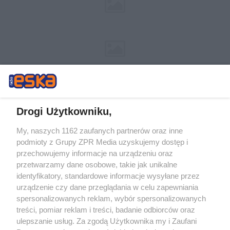
Drogi Użytkowniku,
My, naszych 1162 zaufanych partnerów oraz inne
Żaden utwór zamieszczony w serwisie nie może być powielany i
podmioty z Grupy ZPR Media uzyskujemy dostęp i
rozpowszechniany lub dalej rozpowszechniany w jakikolwiek sposób (w
tym także elektroniczny lub mechaniczny) na jakimkolwiek polu
przechowujemy informacje na urządzeniu oraz
eksploatacji w jakiejkolwiek formie, włącznie z umieszczaniem w
przetwarzamy dane osobowe, takie jak unikalne
Internecie bez pisemnej zgody właściciela praw. Jakiekolwiek użycie lub
identyfikatory, standardowe informacje wysyłane przez
wykorzystanie utworów w całości lub w części z naruszeniem prawa,
tzn. bez właściwej zgody, jest zabronione pod groźbą kary i może być
urządzenie czy dane przeglądania w celu zapewniania
ścigane prawnie.
spersonalizowanych reklam, wybór spersonalizowanych
treści, pomiar reklam i treści, badanie odbiorców oraz
ulepszanie usług. Za zgodą Użytkownika my i Zaufani