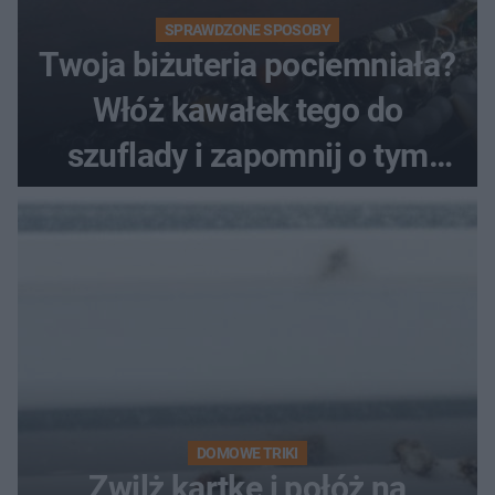
SPRAWDZONE SPOSOBY
Twoja biżuteria pociemniała?
Włóż kawałek tego do
szuflady i zapomnij o tym
problemie. Sposób na
pociemniałą biżuterię
DOMOWE TRIKI
Zwilż kartkę i połóż na