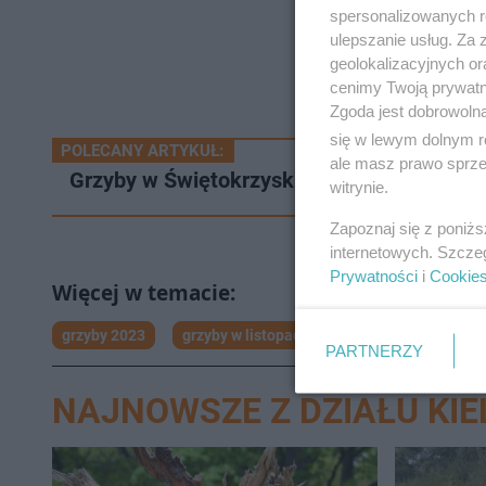
spersonalizowanych re
ulepszanie usług. Za
geolokalizacyjnych or
cenimy Twoją prywatno
Zgoda jest dobrowoln
się w lewym dolnym r
POLECANY ARTYKUŁ:
ale masz prawo sprzec
Grzyby w Świętokrzyskiem i w kraju. Jakie
witrynie.
Zapoznaj się z poniż
internetowych. Szcze
Prywatności
i
Cookie
grzyby 2023
grzyby w listopadzie
PARTNERZY
NAJNOWSZE Z DZIAŁU KIE