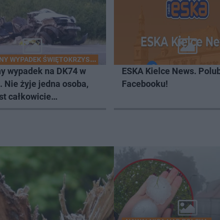
NY WYPADEK ŚWIĘTOKRZYSKIE
ny wypadek na DK74 w
ESKA Kielce News. Polub
 Nie żyje jedna osoba,
Facebooku!
st całkowicie
owana