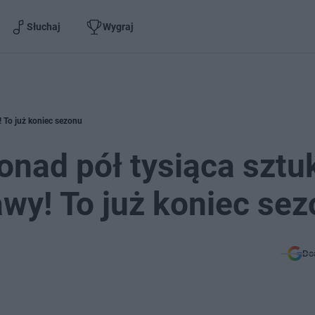
Słuchaj
Wygraj
! To już koniec sezonu
onad pół tysiąca sztu
awy! To już koniec se
Do