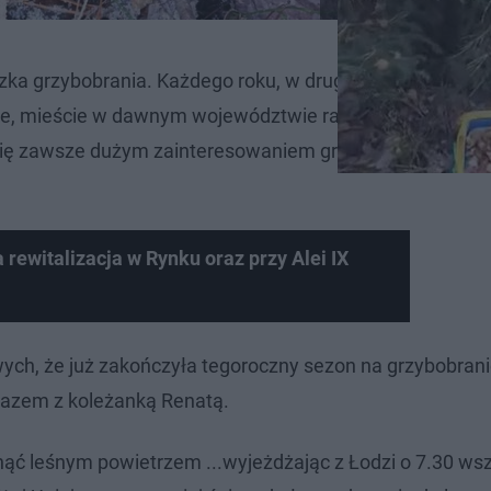
ka grzybobrania. Każdego roku, w drugiej połowie wrze
usze, mieście w dawnym województwie radomskim, położo
się zawsze dużym zainteresowaniem grzybiarzy z różnyc
 rewitalizacja w Rynku oraz przy Alei IX
ch, że już zakończyła tegoroczny sezon na grzybobrani
 razem z koleżanką Renatą.
ąć leśnym powietrzem ...wyjeżdżając z Łodzi o 7.30 wsz