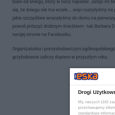
biało od śniegu, który w nocy napadał. Jadąc im bl
się, że śniegu nie ma wcale....więc ruszyłyśmy na 
jakie szczęśliwe wracałyśmy do domu na pierwszym
powoli prószyć drobnym śnieżkiem - tak Barbara 
swojej stronie na Facebooku.
Organizatorka i pomysłodawczyni ogólnopolskiego
grzybobranie zaliczy dopiero w przyszłym roku.
Drogi Użytkow
My, naszych 1162 zau
przechowujemy informa
standardowe informac