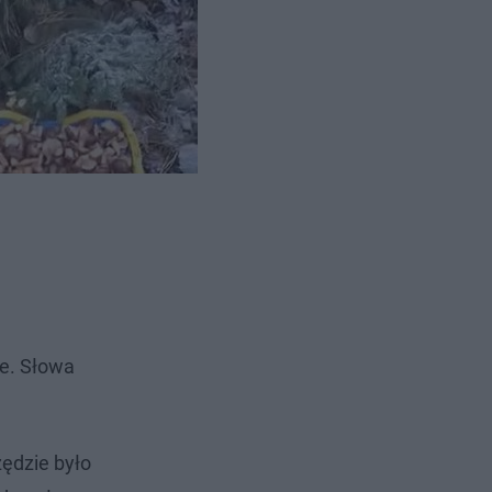
śnia
nym blisko
h części
e. Słowa
ędzie było