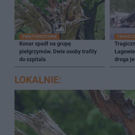
ŚWIĘTOKRZYSKIE
TRAGICZ
Konar spadł na grupę
Tragicz
pielgrzymów. Dwie osoby trafiły
Łagowie.
do szpitala
droga je
zablok
LOKALNIE: