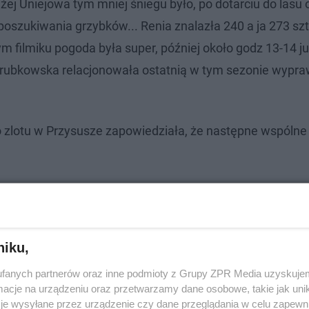
iżej Uniejowa tym mniej śniegu było, po dotarciu do lasu
poszukiwania grzybków... Renia znalazła 240 a ja 273 sztu
 filmiku pogoda była super, później około godz 13-14 j
Drubkowska relacjonowała ostatnią w tym sezonie wypr
 zlotu w Przysusze zapowiedziała, że następne wspólne
niku,
fanych partnerów oraz inne podmioty z Grupy ZPR Media uzyskujem
cje na urządzeniu oraz przetwarzamy dane osobowe, takie jak unika
je wysyłane przez urządzenie czy dane przeglądania w celu zapewn