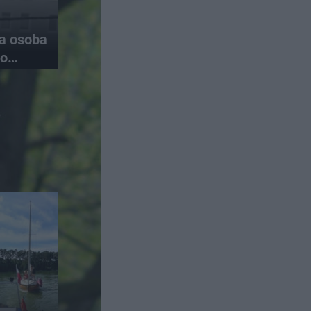
na osoba
do