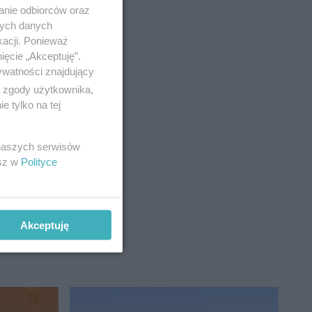
anie odbiorców oraz
nych danych
kacji. Ponieważ
ięcie „Akceptuję”.
ywatności znajdujący
ą zgody użytkownika,
 tylko na tej
 naszych serwisów
esz w
Polityce
Akceptuję