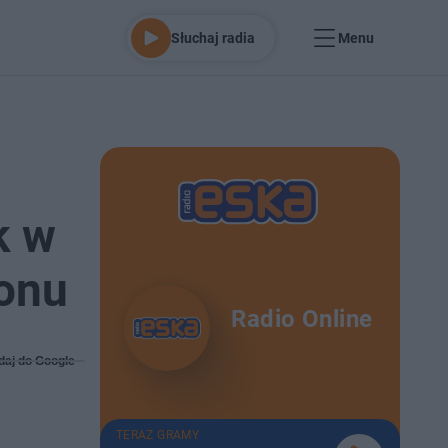
Słuchaj radia
Menu
k w
zonu
Radio Online
daj do Google
TERAZ GRAMY