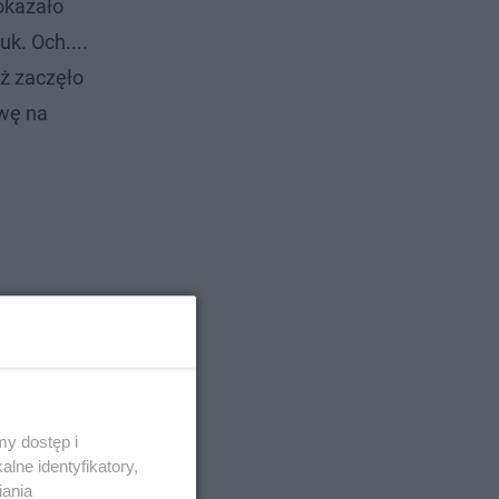
 okazało
k. Och....
uż zaczęło
awę na
y dostęp i
lne identyfikatory,
iania