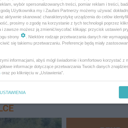
klam, wybór spersonalizowanych treści, pomiar reklam i treści, bad
 zgodą Użytkownika my i Zaufani Partnerzy możemy używać dokład
az aktywnie skanować charakterystykę urządzenia do celów identyfi
ść, prosimy o zgodę na korzystanie z tych technologii poprzez klikn
a i zawsze możesz ją zmienić/wycofać klikając przycisk ustawień pr
ogu strony
. Niektóre rodzaje przetwarzania danych nie wymagaj
iwić się takiemu przetwarzaniu. Preferencje będą miały zastosowanie
 okazy można znaleźć późną jesienią?
szymi informacjami, abyś mógł świadomie i komfortowo korzystać z
gółowe informacje dotyczące przetwarzania Twoich danych znajdzi
s
oraz po kliknięciu w „Ustawienia”.
USTAWIENIA
LCE