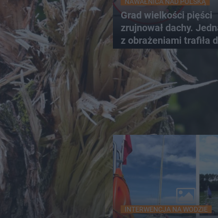
NAWAŁNICA NAD POLSKĄ
Grad wielkości pięści
zrujnował dachy. Jed
z obrażeniami trafiła 
szpitala
INTERWENCJA NA WODZIE