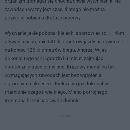
organizm domagał się chociaż chwili wytchnienia. Na
zawodach ważny jest czas, dlatego nie można
pozwolić sobie na dłuższe przerwy.
Wyzwanie jakie pokonał kielecki sportowiec to 11,4km
pływania następnie 540 kilometrów jazdy na rowerze i
na koniec 126 kilometrów biegu. Andrzej Wijas
dokonał tego w 45 godzin i 8 minut, zajmując
ostatecznie trzecie miejsce. Brązowy medal na tak
wymagających zawodach jest bez wątpienia
ogromnym sukcesem. Kielczanin już dokonał w
triathlonie czegoś wielkiego. Miano potrójnego
Ironmana brzmi naprawdę dumnie.