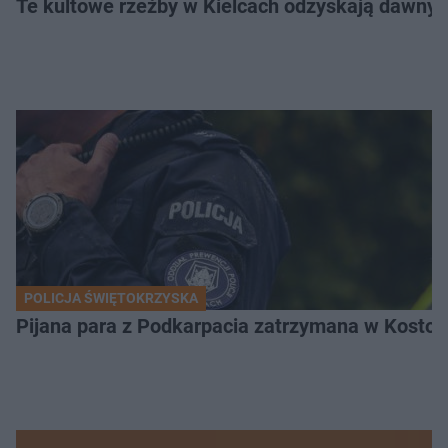
Te kultowe rzeźby w Kielcach odzyskają dawny b
POLICJA ŚWIĘTOKRZYSKA
Pijana para z Podkarpacia zatrzymana w Kostom