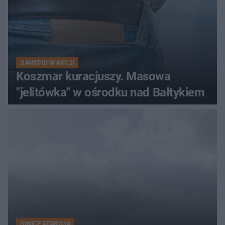
SANEPID W AKCJI
Koszmar kuracjuszy. Masowa
"jelitówka" w ośrodku nad Bałtykiem
SINICE ATAKUJĄ