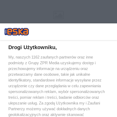
Drogi Użytkowniku,
My, naszych 1162 zaufanych partnerów oraz inne
Żaden utwór zamieszczony w serwisie nie może być powielany i
podmioty z Grupy ZPR Media uzyskujemy dostęp i
rozpowszechniany lub dalej rozpowszechniany w jakikolwiek sposób (w
tym także elektroniczny lub mechaniczny) na jakimkolwiek polu
przechowujemy informacje na urządzeniu oraz
eksploatacji w jakiejkolwiek formie, włącznie z umieszczaniem w
przetwarzamy dane osobowe, takie jak unikalne
Internecie bez pisemnej zgody właściciela praw. Jakiekolwiek użycie lub
identyfikatory, standardowe informacje wysyłane przez
wykorzystanie utworów w całości lub w części z naruszeniem prawa,
tzn. bez właściwej zgody, jest zabronione pod groźbą kary i może być
urządzenie czy dane przeglądania w celu zapewniania
ścigane prawnie.
spersonalizowanych reklam, wybór spersonalizowanych
treści, pomiar reklam i treści, badanie odbiorców oraz
ulepszanie usług. Za zgodą Użytkownika my i Zaufani
Partnerzy możemy używać dokładnych danych
geolokalizacyjnych oraz aktywnie skanować