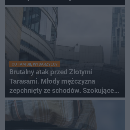
CO TAM SIĘ WYDARZYŁO?
Brutalny atak przed Złotymi
Tarasami. Młody mężczyzna
zepchnięty ze schodów. Szokujące
nagranie krąży po sieci