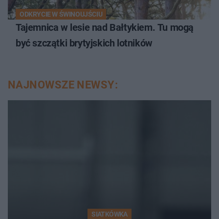
ODKRYCIE W ŚWINOUJŚCIU
Tajemnica w lesie nad Bałtykiem. Tu mogą
być szczątki brytyjskich lotników
NAJNOWSZE NEWSY:
SIATKÓWKA