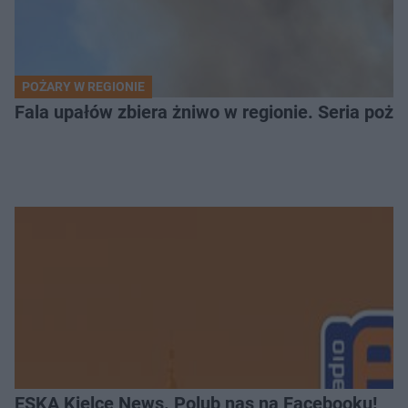
POŻARY W REGIONIE
Fala upałów zbiera żniwo w regionie. Seria poża
ESKA Kielce News. Polub nas na Facebooku!