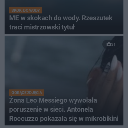
SKOKI DO WODY
ME w skokach do wody. Rzeszutek
traci mistrzowski tytuł
31
GORĄCE ZDJĘCIA
Żona Leo Messiego wywołała
poruszenie w sieci. Antonela
Roccuzzo pokazała się w mikrobikini