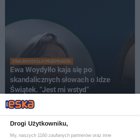
EWA WOYDYŁŁO PRZEPRASZA
Ewa Woydyłło kaja się po
skandalicznych słowach o Idze
Świątek. "Jest mi wstyd"
ZOBACZ WIĘCEJ
Drogi Użytkowniku,
My, naszych 1160 zaufanych partnerów oraz inne