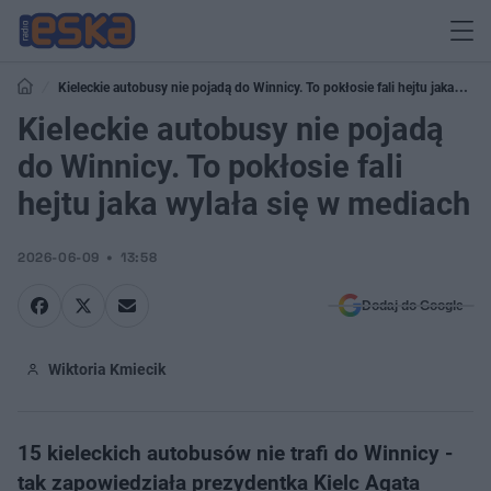
Kieleckie autobusy nie pojadą do Winnicy. To pokłosie fali hejtu jaka
wylała się w mediach
Kieleckie autobusy nie pojadą
do Winnicy. To pokłosie fali
hejtu jaka wylała się w mediach
2026-06-09
13:58
Dodaj do Google
Wiktoria Kmiecik
15 kieleckich autobusów nie trafi do Winnicy -
tak zapowiedziała prezydentka Kielc Agata