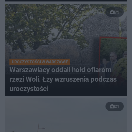
75
UROCZYSTOŚCI W WARSZAWIE
Warszawiacy oddali hołd ofiarom
rzezi Woli. Łzy wzruszenia podczas
uroczystości
21