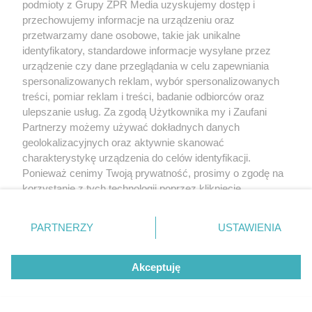
podmioty z Grupy ZPR Media uzyskujemy dostęp i
przechowujemy informacje na urządzeniu oraz
przetwarzamy dane osobowe, takie jak unikalne
identyfikatory, standardowe informacje wysyłane przez
urządzenie czy dane przeglądania w celu zapewniania
spersonalizowanych reklam, wybór spersonalizowanych
treści, pomiar reklam i treści, badanie odbiorców oraz
ulepszanie usług. Za zgodą Użytkownika my i Zaufani
Partnerzy możemy używać dokładnych danych
geolokalizacyjnych oraz aktywnie skanować
charakterystykę urządzenia do celów identyfikacji.
Ponieważ cenimy Twoją prywatność, prosimy o zgodę na
korzystanie z tych technologii poprzez kliknięcie
„Akceptuję”. Zgoda jest dobrowolna i zawsze możesz ją
zmienić/wycofać klikając przycisk ustawień prywatności
PARTNERZY
USTAWIENIA
znajdujący się w lewym dolnym rogu strony
. Niektóre
rodzaje przetwarzania danych nie wymagają zgody
Akceptuję
użytkownika, ale masz prawo sprzeciwić się takiemu
przetwarzaniu. Preferencje będą miały zastosowanie tylko
na tej witrynie.