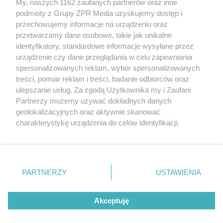
My, naszych 1162 zaufanych partnerów oraz inne
Żaden utwór zamieszczony w serwisie nie może być powielany i
podmioty z Grupy ZPR Media uzyskujemy dostęp i
rozpowszechniany lub dalej rozpowszechniany w jakikolwiek sposób (w
tym także elektroniczny lub mechaniczny) na jakimkolwiek polu
przechowujemy informacje na urządzeniu oraz
eksploatacji w jakiejkolwiek formie, włącznie z umieszczaniem w
przetwarzamy dane osobowe, takie jak unikalne
Internecie bez pisemnej zgody właściciela praw. Jakiekolwiek użycie lub
identyfikatory, standardowe informacje wysyłane przez
wykorzystanie utworów w całości lub w części z naruszeniem prawa,
tzn. bez właściwej zgody, jest zabronione pod groźbą kary i może być
urządzenie czy dane przeglądania w celu zapewniania
ścigane prawnie.
spersonalizowanych reklam, wybór spersonalizowanych
treści, pomiar reklam i treści, badanie odbiorców oraz
ulepszanie usług. Za zgodą Użytkownika my i Zaufani
Partnerzy możemy używać dokładnych danych
geolokalizacyjnych oraz aktywnie skanować
charakterystykę urządzenia do celów identyfikacji.
Ponieważ cenimy Twoją prywatność, prosimy o zgodę na
O nas
korzystanie z tych technologii poprzez kliknięcie
Informacje prawne
„Akceptuję”. Zgoda jest dobrowolna i zawsze możesz ją
zmienić/wycofać klikając przycisk ustawień prywatności
PARTNERZY
USTAWIENIA
Nasze serwisy
znajdujący się w lewym dolnym rogu strony
. Niektóre
rodzaje przetwarzania danych nie wymagają zgody
© 2026 Grupa ZPR Media
Akceptuję
użytkownika, ale masz prawo sprzeciwić się takiemu
przetwarzaniu. Preferencje będą miały zastosowanie tylko
na tej witrynie.