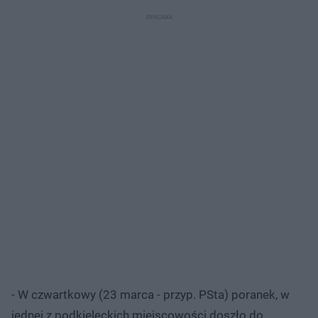
opiekę weterynarza.
- W czwartkowy (23 marca - przyp. PSta) poranek, w
jednej z podkieleckich miejscowości doszło do