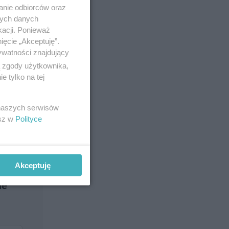
anie odbiorców oraz
nych danych
kacji. Ponieważ
ięcie „Akceptuję”.
ywatności znajdujący
ą zgody użytkownika,
 tylko na tej
 naszych serwisów
esz w
Polityce
Akceptuję
ne