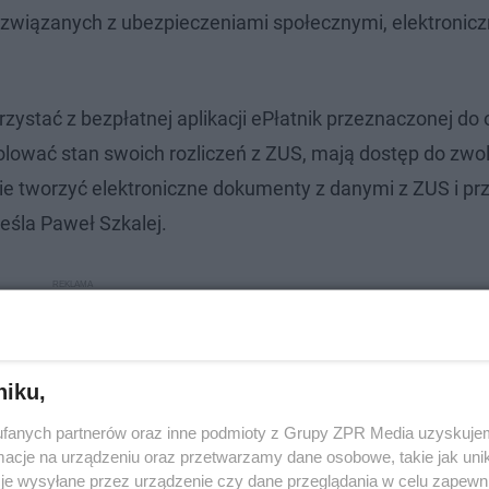
związanych z ubezpieczeniami społecznymi, elektronicz
zystać z bezpłatnej aplikacji ePłatnik przeznaczonej do 
ować stan swoich rozliczeń z ZUS, mają dostęp do zwo
ie tworzyć elektroniczne dokumenty z danymi z ZUS i p
kreśla Paweł Szkalej.
niku,
fanych partnerów oraz inne podmioty z Grupy ZPR Media uzyskujem
cje na urządzeniu oraz przetwarzamy dane osobowe, takie jak unika
je wysyłane przez urządzenie czy dane przeglądania w celu zapewn