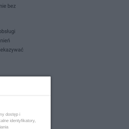
nie bez
obsługi
lnień
rzekazywać
y dostęp i
lne identyfikatory,
iania