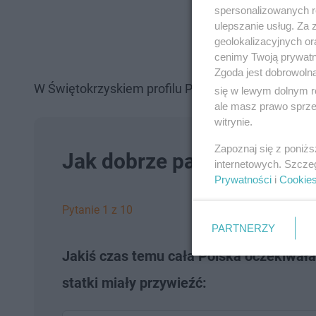
spersonalizowanych re
ulepszanie usług. Za
geolokalizacyjnych or
cenimy Twoją prywatno
Zgoda jest dobrowoln
W Świętokrzyskiem profilu PUE ZUS wciąż nie posi
się w lewym dolnym r
ale masz prawo sprzec
witrynie.
Zapoznaj się z poniż
Jak dobrze pamiętasz cza
internetowych. Szcze
Prywatności
i
Cookie
Pytanie 1 z 10
PARTNERZY
Jakiś czas temu cała Polska oczekiwała
statki miały przywieźć: