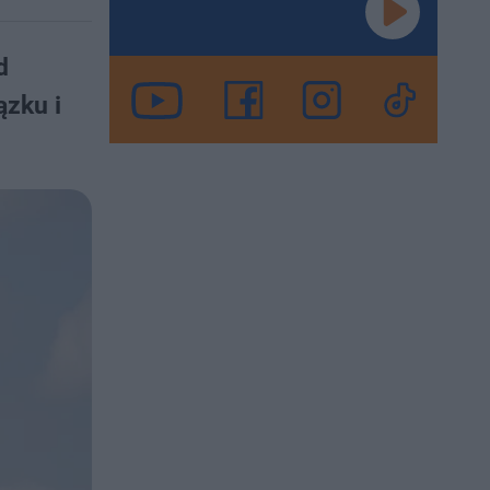
d
ązku i