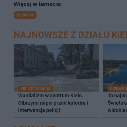
zus kielce
NAJNOWSZE Z DZIAŁU KIE
KIELCE POLICJA
CIEKAW
Wandalizm w centrum Kielc.
To najpi
Olbrzymi napis przed katedrą i
Świętok
interwencja policji
widokie
Gór Świ