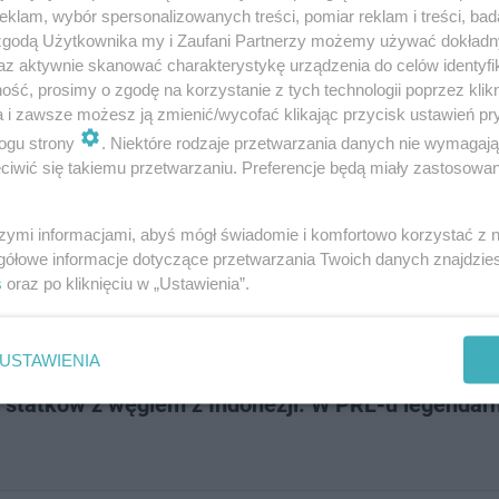
klam, wybór spersonalizowanych treści, pomiar reklam i treści, bad
 zgodą Użytkownika my i Zaufani Partnerzy możemy używać dokład
az aktywnie skanować charakterystykę urządzenia do celów identyfi
ść, prosimy o zgodę na korzystanie z tych technologii poprzez klikn
a i zawsze możesz ją zmienić/wycofać klikając przycisk ustawień pr
ada około 3,5 tys. przedsiębiorców.
ogu strony
. Niektóre rodzaje przetwarzania danych nie wymagaj
iwić się takiemu przetwarzaniu. Preferencje będą miały zastosowanie
szymi informacjami, abyś mógł świadomie i komfortowo korzystać z
sy PRL-u? Quiz
gółowe informacje dotyczące przetwarzania Twoich danych znajdzi
s
oraz po kliknięciu w „Ustawienia”.
USTAWIENIA
 statków z węglem z Indonezji. W PRL-u legendar