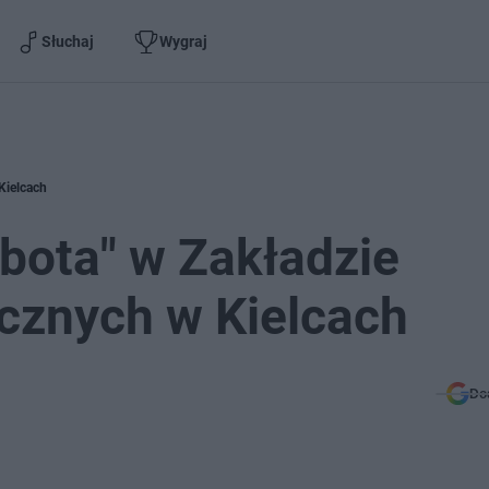
Słuchaj
Wygraj
Kielcach
obota" w Zakładzie
cznych w Kielcach
Do