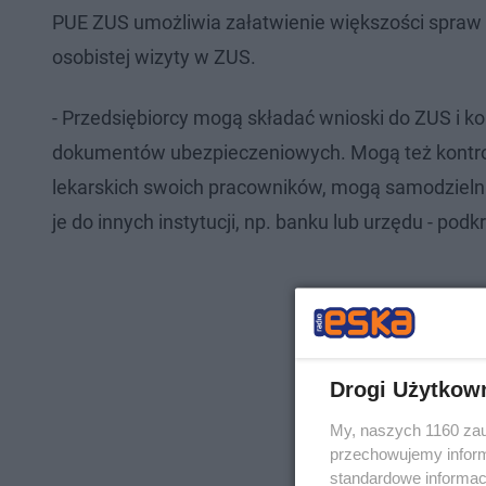
PUE ZUS umożliwia załatwienie większości spraw 
osobistej wizyty w ZUS.
- Przedsiębiorcy mogą składać wnioski do ZUS i kor
dokumentów ubezpieczeniowych. Mogą też kontrol
lekarskich swoich pracowników, mogą samodzieln
je do innych instytucji, np. banku lub urzędu - pod
Drogi Użytkow
My, naszych 1160 zau
przechowujemy informa
standardowe informac