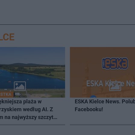
LCE
OSTKA
ękniejsza plaża w
ESKA Kielce News. Polub
rzyskiem według AI. Z
Facebooku!
m na najwyższy szczyt
ętokrzyskich