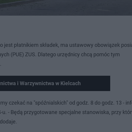
kto jest płatnikiem składek, ma ustawowy obowiązek pos
znych (PUE) ZUS. Dlatego urzędnicy chcą pomóc tym
.
nictwa i Warzywnictwa w Kielcach
emy czekać na "spóźnialskich" od godz. 8 do godz. 13 - in
-u. - Będą przygotowane specjalne stanowiska, przy któr
 dodaje.