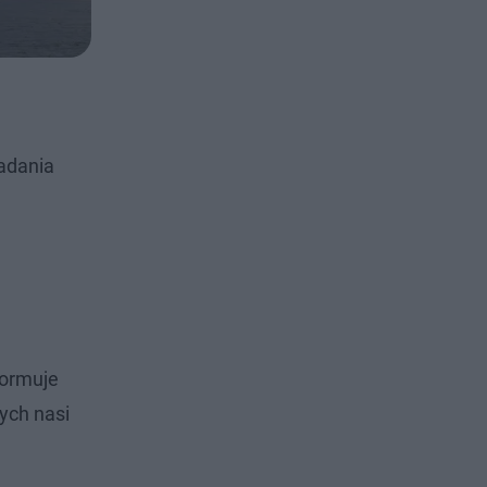
iadania
formuje
ych nasi