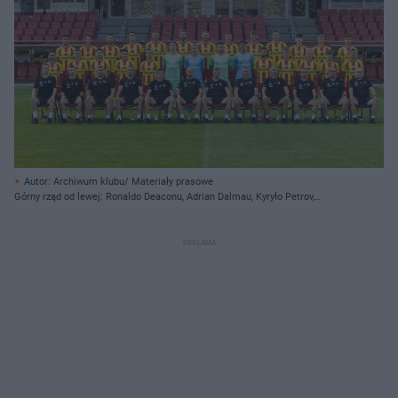
Autor: Archiwum klubu/ Materiały prasowe
Górny rząd od lewej: Ronaldo Deaconu, Adrian Dalmau, Kyryło Petrov,
Dominick Zator, Miłosz Trojak, Piotr Malarczyk, Bartosz Kwiecień, Evgeniy
Shikavka, Hubert Szulc, Igor Kośmicki, Miłosz Strzeboński, Jacek Podgórski,
Dalibor Takać Środkowy rząd od lewej: Nono, Mateusz Czyżycki, Jakub
Łukowski, Jakub Konstantyn, Martin Remacle, Michał Niedbała, Xawier
Dziekoński, Konrad Forenc, Rafał Mamla, Marcus Godinho, Kacper
Kucharczyk, Dawid Błanik, Szymon Gałązka, Marius Briceag Dolny rząd od
lewej: Bartłomiej Kraus - fizjoterapeuta, Jakub Kędra - fizjoterapeuta, Łukasz
Miller - szef sztabu medycznego, Michał Dutkiewicz - trener przygotowania
motorycznego, Jacek Kiełb - asystent trenera, Mariusz Arczewski - II trener,
Kamil Kuzera - trener, Grzegorz Opaliński - asystent trenera, Jarosław Tkocz -
trener bramkarzy, Łukasz Tomczyk - kierownik drużyny, Michał Wysocki - kit
manager, Krzysztof Klamka - opiekun sprzętu.