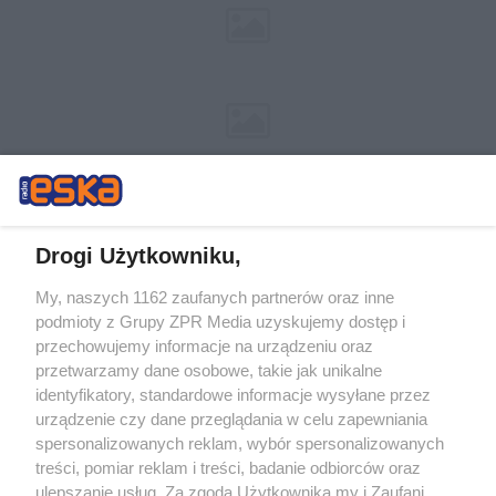
Drogi Użytkowniku,
My, naszych 1162 zaufanych partnerów oraz inne
Żaden utwór zamieszczony w serwisie nie może być powielany i
podmioty z Grupy ZPR Media uzyskujemy dostęp i
rozpowszechniany lub dalej rozpowszechniany w jakikolwiek sposób (w
przechowujemy informacje na urządzeniu oraz
tym także elektroniczny lub mechaniczny) na jakimkolwiek polu
eksploatacji w jakiejkolwiek formie, włącznie z umieszczaniem w
przetwarzamy dane osobowe, takie jak unikalne
Internecie bez pisemnej zgody właściciela praw. Jakiekolwiek użycie lub
identyfikatory, standardowe informacje wysyłane przez
wykorzystanie utworów w całości lub w części z naruszeniem prawa,
tzn. bez właściwej zgody, jest zabronione pod groźbą kary i może być
urządzenie czy dane przeglądania w celu zapewniania
ścigane prawnie.
spersonalizowanych reklam, wybór spersonalizowanych
treści, pomiar reklam i treści, badanie odbiorców oraz
ulepszanie usług. Za zgodą Użytkownika my i Zaufani