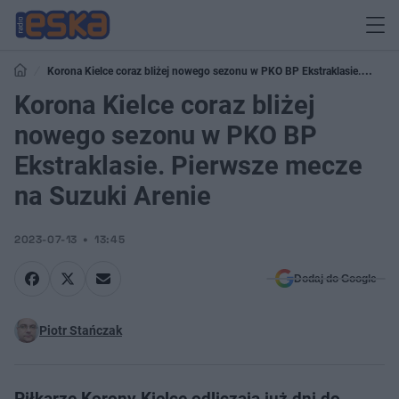
Korona Kielce coraz bliżej nowego sezonu w PKO BP Ekstraklasie.
Pierwsze mecze na Suzuki Arenie
Korona Kielce coraz bliżej
nowego sezonu w PKO BP
Ekstraklasie. Pierwsze mecze
na Suzuki Arenie
2023-07-13
13:45
Dodaj do Google
Piotr Stańczak
Piłkarze Korony Kielce odliczają już dni do