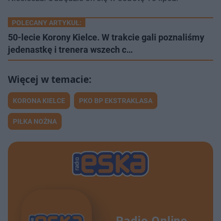
POLECANY ARTYKUŁ:
50-lecie Korony Kielce. W trakcie gali poznaliśmy
jedenastkę i trenera wszech c…
KORONA KIELCE
PKO BP EKSTRAKLASA
PIŁKA NOŻNA
Radio Online