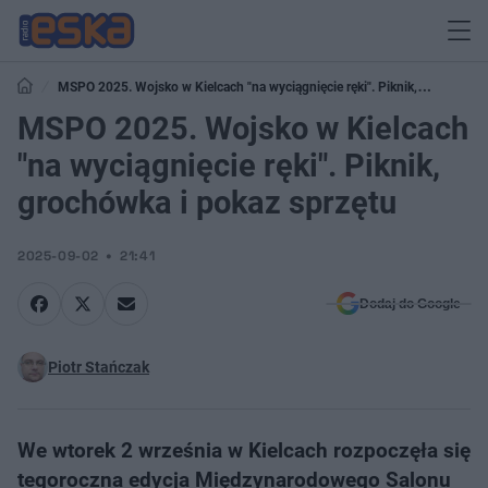
MSPO 2025. Wojsko w Kielcach "na wyciągnięcie ręki". Piknik,
grochówka i pokaz sprzętu
MSPO 2025. Wojsko w Kielcach
"na wyciągnięcie ręki". Piknik,
grochówka i pokaz sprzętu
2025-09-02
21:41
Dodaj do Google
Piotr Stańczak
We wtorek 2 września w Kielcach rozpoczęła się
tegoroczna edycja Międzynarodowego Salonu