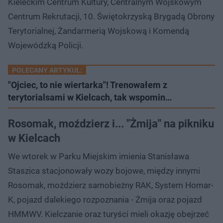
Kieleckim Centrum Kultury, Centralnym Wojskowym
Centrum Rekrutacji, 10. Świętokrzyską Brygadą Obrony
Terytorialnej, Żandarmerią Wojskową i Komendą
Wojewódzką Policji.
POLECANY ARTYKUŁ:
"Ojciec, to nie wiertarka"! Trenowałem z
terytorialsami w Kielcach, tak wspomin…
Rosomak, moździerz i... "Żmija" na pikniku
w Kielcach
We wtorek w Parku Miejskim imienia Stanisława
Staszica stacjonowały wozy bojowe, między innymi
Rosomak, moździerz samobieżny RAK, System Homar-
K, pojazd dalekiego rozpoznania - Żmija oraz pojazd
HMMWV. Kielczanie oraz turyści mieli okazję obejrzeć