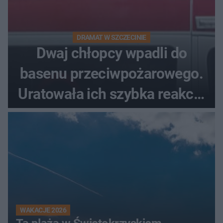
DRAMAT W SZCZECINIE
Dwaj chłopcy wpadli do
basenu przeciwpożarowego.
Uratowała ich szybka reakcja
świadków
WAKACJE 2026