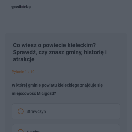
o
i
i
s
ń
ń
t
1
1
0
0
a
s
s
ł
d
d
y
o
o
c
t
p
u
r
z
ł
z
a
Co wiesz o powiecie kieleckim?
u
o
s
d
Sprawdź, czy znasz gminy, historię i
u
Â
atrakcje
Pytanie 1 z 10
W której gminie powiatu kieleckiego znajduje się
miejscowość Micigózd?
Strawczyn