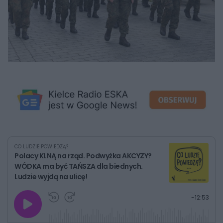
CO LUDZIE POWIEDZĄ?
Polacy KLNĄ na rząd. Podwyżka AKCYZY?
WÓDKA ma być TAŃSZA dla biednych.
Ludzie wyjdą na ulicę!
G
P
P
P
-
12:53
r
r
r
o
a
z
z
j
z
e
e
w
w