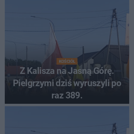
KOŚCIÓŁ
Z Kalisza na Jasną Górę.
Pielgrzymi dziś wyruszyli po
raz 389.