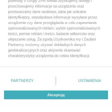
podmioty z Grupy ZPR Media uzyskujemy dostęp i
Żadna mucha nie wleci do twojego
przechowujemy informacje na urządzeniu oraz
domu
przetwarzamy dane osobowe, takie jak unikalne
identyfikatory, standardowe informacje wysyłane przez
urządzenie czy dane przeglądania w celu zapewniania
spersonalizowanych reklam, wybór spersonalizowanych
treści, pomiar reklam i treści, badanie odbiorców oraz
ulepszanie usług. Za zgodą Użytkownika my i Zaufani
Partnerzy możemy używać dokładnych danych
geolokalizacyjnych oraz aktywnie skanować
charakterystykę urządzenia do celów identyfikacji.
Ponieważ cenimy Twoją prywatność, prosimy o zgodę na
korzystanie z tych technologii poprzez kliknięcie
„Akceptuję”. Zgoda jest dobrowolna i zawsze możesz ją
zmienić/wycofać klikając przycisk ustawień prywatności
PIELĘGNACJA BORÓWKI
PARTNERZY
USTAWIENIA
Zrób to po zebraniu borówek, a za
znajdujący się w lewym dolnym rogu strony
. Niektóre
rodzaje przetwarzania danych nie wymagają zgody
rok zbiory będą obfite
Akceptuję
użytkownika, ale masz prawo sprzeciwić się takiemu
przetwarzaniu. Preferencje będą miały zastosowanie tylko
na tej witrynie.