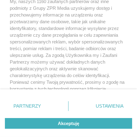
My, naszych 1160 zaufanych partnerów oraz inne
Żaden utwór zamieszczony w serwisie nie może być powielany i
podmioty z Grupy ZPR Media uzyskujemy dostęp i
rozpowszechniany lub dalej rozpowszechniany w jakikolwiek sposób (w
tym także elektroniczny lub mechaniczny) na jakimkolwiek polu
przechowujemy informacje na urządzeniu oraz
eksploatacji w jakiejkolwiek formie, włącznie z umieszczaniem w Internecie
przetwarzamy dane osobowe, takie jak unikalne
bez pisemnej zgody właściciela praw. Jakiekolwiek użycie lub
wykorzystanie utworów w całości lub w części z naruszeniem prawa, tzn.
identyfikatory, standardowe informacje wysyłane przez
bez właściwej zgody, jest zabronione pod groźbą kary i może być ścigane
urządzenie czy dane przeglądania w celu zapewniania
prawnie.
spersonalizowanych reklam, wybór spersonalizowanych
treści, pomiar reklam i treści, badanie odbiorców oraz
ulepszanie usług. Za zgodą Użytkownika my i Zaufani
Partnerzy możemy używać dokładnych danych
geolokalizacyjnych oraz aktywnie skanować
charakterystykę urządzenia do celów identyfikacji.
O nas
Ponieważ cenimy Twoją prywatność, prosimy o zgodę na
korzystanie z tych technologii poprzez kliknięcie
Informacje prawne
„Akceptuję”. Zgoda jest dobrowolna i zawsze możesz ją
zmienić/wycofać klikając przycisk ustawień prywatności
Nasze serwisy
PARTNERZY
USTAWIENIA
znajdujący się w lewym dolnym rogu strony
. Niektóre
rodzaje przetwarzania danych nie wymagają zgody
© 2026 Grupa ZPR Media
Akceptuję
użytkownika, ale masz prawo sprzeciwić się takiemu
przetwarzaniu. Preferencje będą miały zastosowanie tylko