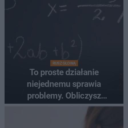
RUSZ GŁOWĄ
To proste działanie
niejednemu sprawia
problemy. Obliczysz
poprawnie, ile to jest
72+7×7−7×5=?