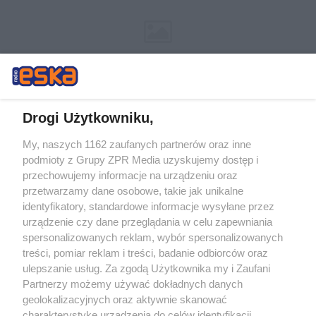
Drogi Użytkowniku,
My, naszych 1162 zaufanych partnerów oraz inne
Żaden utwór zamieszczony w serwisie nie może być powielany i
podmioty z Grupy ZPR Media uzyskujemy dostęp i
rozpowszechniany lub dalej rozpowszechniany w jakikolwiek sposób (w
tym także elektroniczny lub mechaniczny) na jakimkolwiek polu
przechowujemy informacje na urządzeniu oraz
eksploatacji w jakiejkolwiek formie, włącznie z umieszczaniem w
przetwarzamy dane osobowe, takie jak unikalne
Internecie bez pisemnej zgody właściciela praw. Jakiekolwiek użycie lub
identyfikatory, standardowe informacje wysyłane przez
wykorzystanie utworów w całości lub w części z naruszeniem prawa,
tzn. bez właściwej zgody, jest zabronione pod groźbą kary i może być
urządzenie czy dane przeglądania w celu zapewniania
ścigane prawnie.
spersonalizowanych reklam, wybór spersonalizowanych
treści, pomiar reklam i treści, badanie odbiorców oraz
ulepszanie usług. Za zgodą Użytkownika my i Zaufani
Partnerzy możemy używać dokładnych danych
geolokalizacyjnych oraz aktywnie skanować
charakterystykę urządzenia do celów identyfikacji.