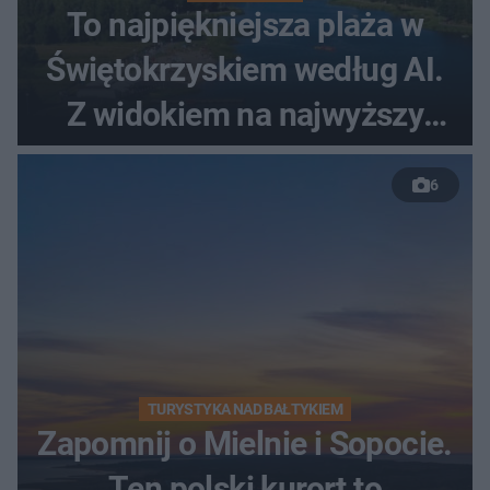
To najpiękniejsza plaża w
Świętokrzyskiem według AI.
Z widokiem na najwyższy
szczyt Gór Świętokrzyskich
6
TURYSTYKA NAD BAŁTYKIEM
Zapomnij o Mielnie i Sopocie.
Ten polski kurort to