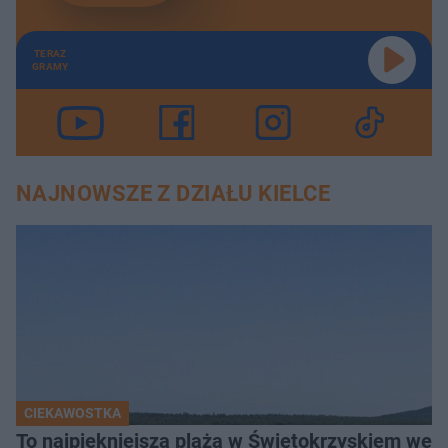
TERAZ
GRAMY
NAJNOWSZE Z DZIAŁU KIELCE
CIEKAWOSTKA
To najpiękniejsza plaża w Świętokrzyskiem wedł