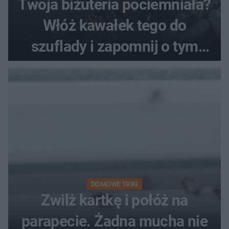
Twoja biżuteria pociemniała?
Włóż kawałek tego do
szuflady i zapomnij o tym
problemie. Sposób na
pociemniałą biżuterię
DOMOWE TRIKI
Zwilż kartkę i połóż na
parapecie. Żadna mucha nie