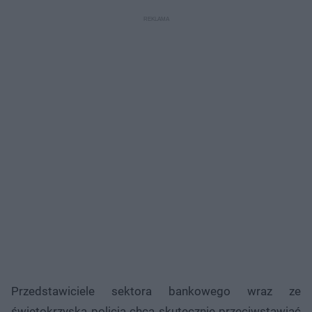
Przedstawiciele sektora bankowego wraz ze
świętokrzyską policją chcą skutecznie przeciwstawiać