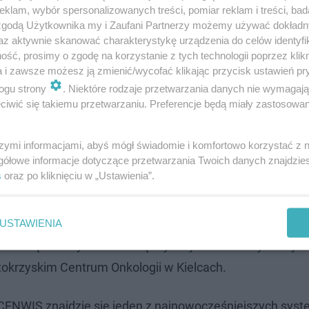
klam, wybór spersonalizowanych treści, pomiar reklam i treści, bad
 zgodą Użytkownika my i Zaufani Partnerzy możemy używać dokład
az aktywnie skanować charakterystykę urządzenia do celów identyfi
ść, prosimy o zgodę na korzystanie z tych technologii poprzez klikn
a i zawsze możesz ją zmienić/wycofać klikając przycisk ustawień pr
łpracę z branżą odzieżową. - Pozwala nam na pomiar o
ogu strony
. Niektóre rodzaje przetwarzania danych nie wymagaj
erają się na tę działkę, a my możemy im w tym pomóc i ta
iwić się takiemu przetwarzaniu. Preferencje będą miały zastosowanie
cz.
szymi informacjami, abyś mógł świadomie i komfortowo korzystać z
gółowe informacje dotyczące przetwarzania Twoich danych znajdzi
s
oraz po kliknięciu w „Ustawienia”.
anomateriałów to cztery pracownie – jedna z nich skup
ochwalić, że jesteśmy pierwszą w kraju Politechniką, kt
ylikonu. Ta technologia jest zupełnie odmienna od prze
USTAWIENIA
orium będzie wytwarzać między innymi elementy medyc
tokrzyskim Centrum Onkologii w Kielcach.
CENWIS znajdzie się jeden z najnowocześniejszych sys