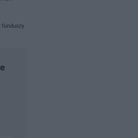
z funduszy
le