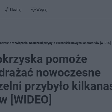
Słuchaj
Wygraj
czesne rozwiązania. Na uczelni przybyło kilkanaście nowych laboratoriów [WIDEO]
tokrzyska pomoże
wdrażać nowoczesne
elni przybyło kilkana
ów [WIDEO]