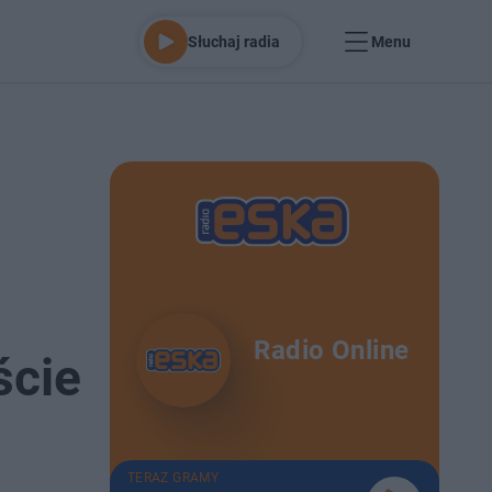
Słuchaj radia
Menu
Radio Online
ście
TERAZ GRAMY