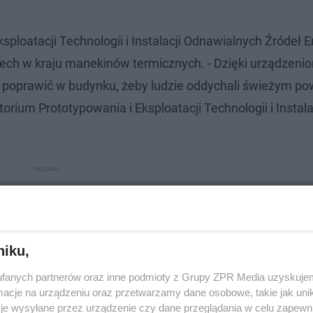
loatacji Technologii i Instalacji Odnawialnych Źródeł En
erech w kraju manekinów termicznych. - Dzięki urządzeni
poprawić w budynku, żeby ludzie oddychali świeżym po
rium Prototypowania i Eksploatacji Technologii i Instala
niku,
fanych partnerów oraz inne podmioty z Grupy ZPR Media uzyskujem
cje na urządzeniu oraz przetwarzamy dane osobowe, takie jak unika
je wysyłane przez urządzenie czy dane przeglądania w celu zapewn