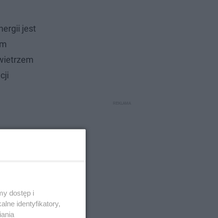
ergii jest
om
wietrzem
cji
y dostęp i
lne identyfikatory,
iania