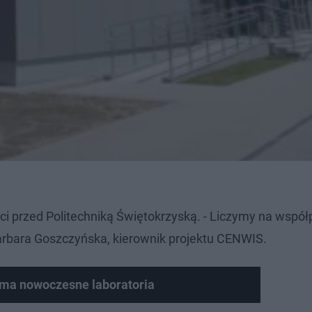
i przed Politechniką Świętokrzyską. - Liczymy na współ
Barbara Goszczyńska, kierownik projektu CENWIS.
 ma nowoczesne laboratoria