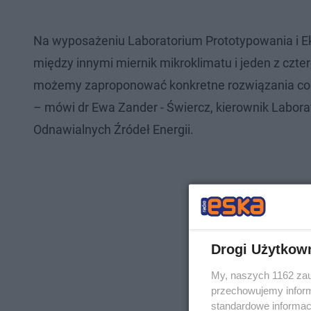
Na wyposażeniu Laboratorium Prototypowania i Eksp
między innymi miernik mikroklimatu i jeden z czt
możemy zaproponować konkretne rozwiązania co 
– mówi dr Ewa Zander - Świercz, kierownik Laborato
Odnawialnych Źródeł Energii.
Drogi Użytkow
My, naszych 1162 zau
przechowujemy informa
standardowe informac