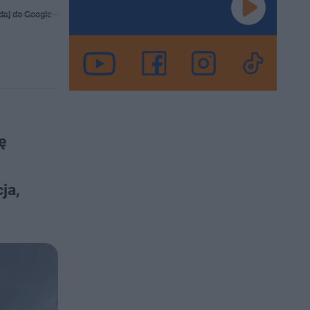
daj do Google
ę
ja,