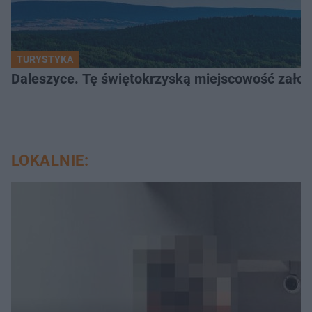
TURYSTYKA
Daleszyce. Tę świętokrzyską miejscowość założon
LOKALNIE: