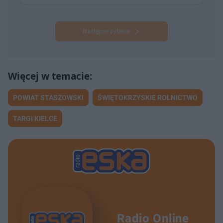
Następne pytanie
POWIAT STASZOWSKI
ŚWIĘTOKRZYSKIE ROLNICTWO
TARGI KIELCE
Radio Online