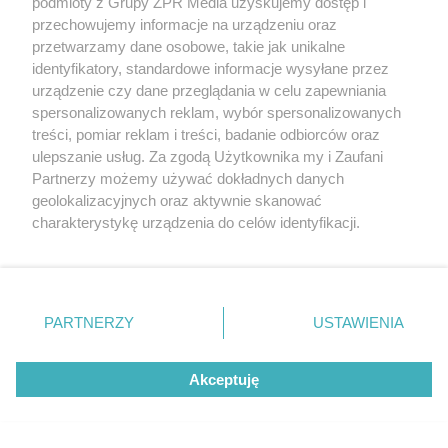
podmioty z Grupy ZPR Media uzyskujemy dostęp i
przechowujemy informacje na urządzeniu oraz
PŁYWANIE
przetwarzamy dane osobowe, takie jak unikalne
ME w pływaniu. Sprawdź
identyfikatory, standardowe informacje wysyłane przez
urządzenie czy dane przeglądania w celu zapewniania
które miejsce zajęła Polka w
spersonalizowanych reklam, wybór spersonalizowanych
treści, pomiar reklam i treści, badanie odbiorców oraz
sprincie
ulepszanie usług. Za zgodą Użytkownika my i Zaufani
Partnerzy możemy używać dokładnych danych
geolokalizacyjnych oraz aktywnie skanować
charakterystykę urządzenia do celów identyfikacji.
Ponieważ cenimy Twoją prywatność, prosimy o zgodę na
korzystanie z tych technologii poprzez kliknięcie
„Akceptuję”. Zgoda jest dobrowolna i zawsze możesz ją
zmienić/wycofać klikając przycisk ustawień prywatności
PARTNERZY
USTAWIENIA
znajdujący się w lewym dolnym rogu strony
. Niektóre
rodzaje przetwarzania danych nie wymagają zgody
Akceptuję
użytkownika, ale masz prawo sprzeciwić się takiemu
przetwarzaniu. Preferencje będą miały zastosowanie tylko
PIŁKA NOŻNA
na tej witrynie.
Michał Pazdan zaskoczony