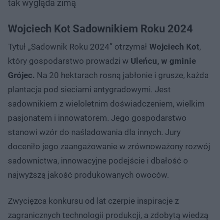
tak wygląda zimą
Wojciech Kot Sadownikiem Roku 2024
Tytuł „Sadownik Roku 2024” otrzymał
Wojciech Kot
,
który gospodarstwo prowadzi w
Uleńcu, w gminie
Grójec.
Na 20 hektarach rosną jabłonie i grusze, każda
plantacja pod sieciami antygradowymi. Jest
sadownikiem z wieloletnim doświadczeniem, wielkim
pasjonatem i innowatorem. Jego gospodarstwo
stanowi wzór do naśladowania dla innych. Jury
doceniło jego zaangażowanie w zrównoważony rozwój
sadownictwa, innowacyjne podejście i dbałość o
najwyższą jakość produkowanych owoców.
Zwycięzca konkursu od lat czerpie inspiracje z
zagranicznych technologii produkcji, a zdobytą wiedzą