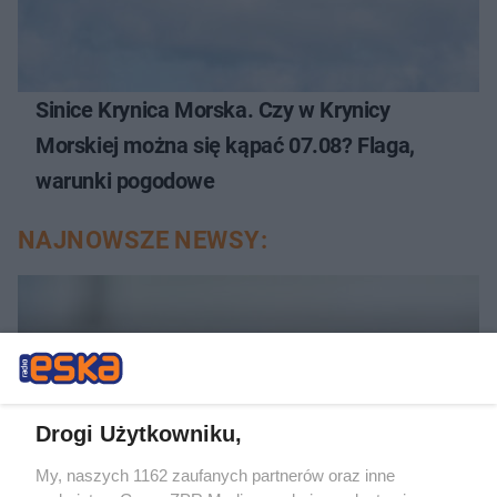
Sinice Krynica Morska. Czy w Krynicy
Morskiej można się kąpać 07.08? Flaga,
warunki pogodowe
NAJNOWSZE NEWSY:
Drogi Użytkowniku,
My, naszych 1162 zaufanych partnerów oraz inne