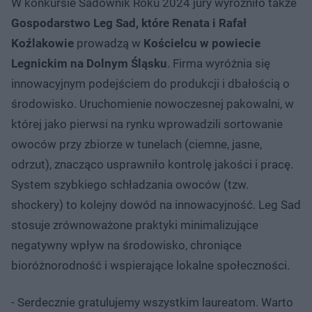
W konkursie Sadownik Roku 2024 jury wyróżniło także
Gospodarstwo Leg Sad, które Renata i Rafał
Koźlakowie
prowadzą w
Kościelcu w powiecie
Legnickim na Dolnym Śląsku
. Firma wyróżnia się
innowacyjnym podejściem do produkcji i dbałością o
środowisko. Uruchomienie nowoczesnej pakowalni, w
której jako pierwsi na rynku wprowadzili sortowanie
owoców przy zbiorze w tunelach (ciemne, jasne,
odrzut), znacząco usprawniło kontrolę jakości i pracę.
System szybkiego schładzania owoców (tzw.
shockery) to kolejny dowód na innowacyjność. Leg Sad
stosuje zrównoważone praktyki minimalizujące
negatywny wpływ na środowisko, chroniące
bioróżnorodność i wspierające lokalne społeczności.
- Serdecznie gratulujemy wszystkim laureatom. Warto