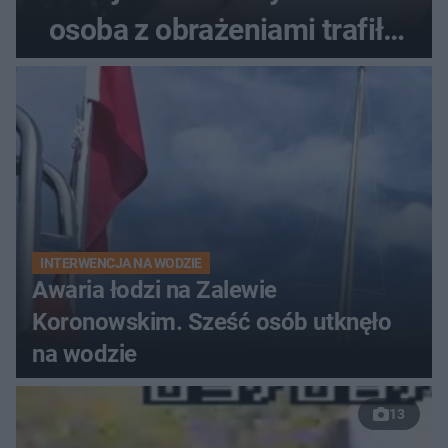
osoba z obrażeniami trafiła
do szpitala
INTERWENCJA NA WODZIE
Awaria łodzi na Zalewie
Koronowskim. Sześć osób utknęło
na wodzie
13