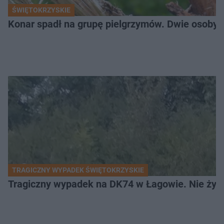
ŚWIĘTOKRZYSKIE
Konar spadł na grupę pielgrzymów. Dwie osoby tr
TRAGICZNY WYPADEK ŚWIĘTOKRZYSKIE
Tragiczny wypadek na DK74 w Łagowie. Nie żyje