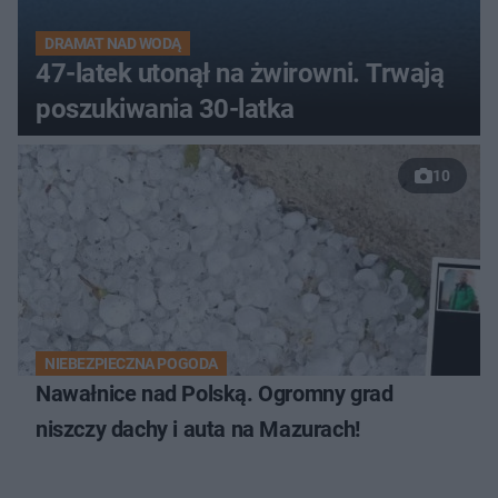
DRAMAT NAD WODĄ
47-latek utonął na żwirowni. Trwają
poszukiwania 30-latka
10
NIEBEZPIECZNA POGODA
Nawałnice nad Polską. Ogromny grad
niszczy dachy i auta na Mazurach!