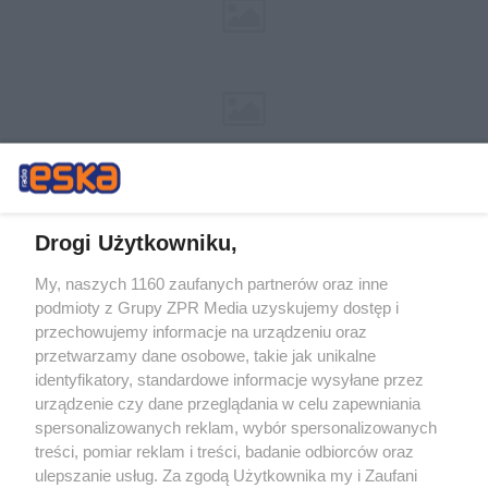
Drogi Użytkowniku,
My, naszych 1160 zaufanych partnerów oraz inne
Żaden utwór zamieszczony w serwisie nie może być powielany i
podmioty z Grupy ZPR Media uzyskujemy dostęp i
rozpowszechniany lub dalej rozpowszechniany w jakikolwiek sposób (w
tym także elektroniczny lub mechaniczny) na jakimkolwiek polu
przechowujemy informacje na urządzeniu oraz
eksploatacji w jakiejkolwiek formie, włącznie z umieszczaniem w
przetwarzamy dane osobowe, takie jak unikalne
Internecie bez pisemnej zgody właściciela praw. Jakiekolwiek użycie lub
identyfikatory, standardowe informacje wysyłane przez
wykorzystanie utworów w całości lub w części z naruszeniem prawa,
tzn. bez właściwej zgody, jest zabronione pod groźbą kary i może być
urządzenie czy dane przeglądania w celu zapewniania
ścigane prawnie.
spersonalizowanych reklam, wybór spersonalizowanych
treści, pomiar reklam i treści, badanie odbiorców oraz
ulepszanie usług. Za zgodą Użytkownika my i Zaufani