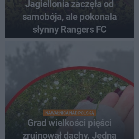
Jagiellonia zaczęła od
samobója, ale pokonała
słynny Rangers FC
NAWAŁNICA NAD POLSKĄ
Grad wielkości pięści
zrujnował dachy. Jedna