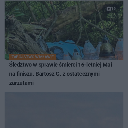
19
ZABÓJSTWO W MŁAWIE
Śledztwo w sprawie śmierci 16-letniej Mai
na finiszu. Bartosz G. z ostatecznymi
zarzutami