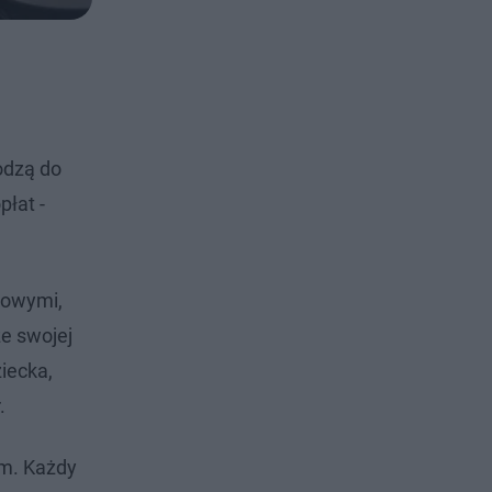
odzą do
płat -
kowymi,
ze swojej
iecka,
.
em. Każdy