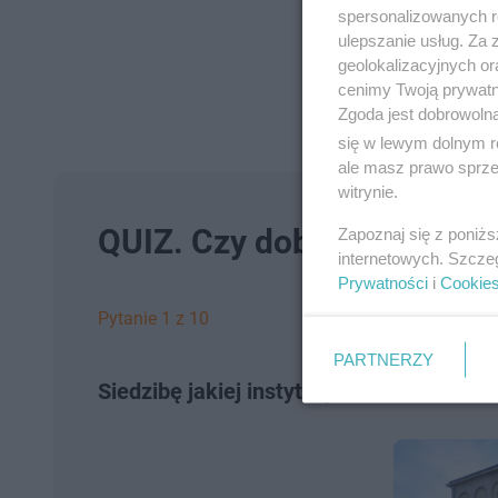
spersonalizowanych re
ulepszanie usług. Za
geolokalizacyjnych or
cenimy Twoją prywatno
Zgoda jest dobrowoln
się w lewym dolnym r
ale masz prawo sprzec
witrynie.
QUIZ. Czy dobrze znasz Kie
Zapoznaj się z poniż
internetowych. Szcze
Prywatności
i
Cookie
Pytanie 1 z 10
PARTNERZY
Siedzibę jakiej instytucji w Kielcach wid