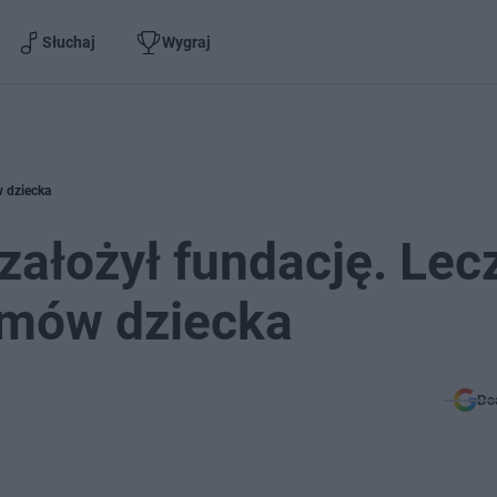
Słuchaj
Wygraj
w dziecka
założył fundację. Lec
omów dziecka
Do