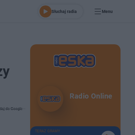
Słuchaj radia
Menu
zy
Radio Online
daj do Google
TERAZ GRAMY