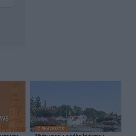
CIEKAWOSTKI
 nas na
Mała wieś z wielką historią i