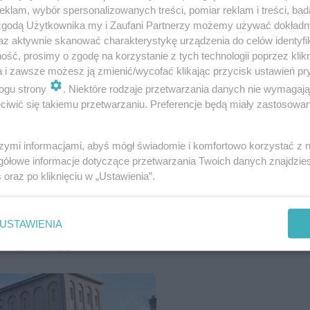
klam, wybór spersonalizowanych treści, pomiar reklam i treści, bad
 zgodą Użytkownika my i Zaufani Partnerzy możemy używać dokład
az aktywnie skanować charakterystykę urządzenia do celów identyfi
ść, prosimy o zgodę na korzystanie z tych technologii poprzez klikn
a i zawsze możesz ją zmienić/wycofać klikając przycisk ustawień pr
ogu strony
. Niektóre rodzaje przetwarzania danych nie wymagaj
iwić się takiemu przetwarzaniu. Preferencje będą miały zastosowanie
lce? Wskaż co to za miejsce i uli
szymi informacjami, abyś mógł świadomie i komfortowo korzystać z
gółowe informacje dotyczące przetwarzania Twoich danych znajdzi
s
oraz po kliknięciu w „Ustawienia”.
USTAWIENIA
zimy na zdjęciu?