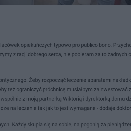
h placówek opiekuńczych typowo pro publico bono. Przych
czymy z racji dobrego serca, nie pobieram za to żadnych o
dontycznego. Żeby rozpocząć leczenie aparatami nakład
 żeby też ograniczyć próchnicę musiałbym zainwestować 
 wspólnie z moją partnerką Wiktorią i dyrektorką domu dz
ądze na leczenie tak jak to jest wymagane - dodaje doktor
nych. Każdy skupia się na sobie, na pogonią za pieniądz