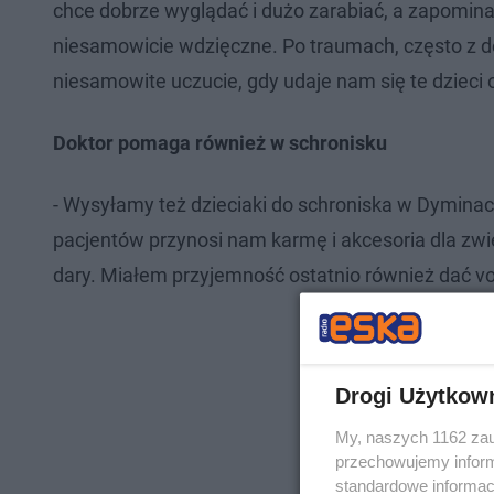
chce dobrze wyglądać i dużo zarabiać, a zapominam
niesamowicie wdzięczne. Po traumach, często z den
niesamowite uczucie, gdy udaje nam się te dzieci 
Doktor pomaga również w schronisku
- Wysyłamy też dzieciaki do schroniska w Dyminac
pacjentów przynosi nam karmę i akcesoria dla zwi
dary. Miałem przyjemność ostatnio również dać vou
Drogi Użytkow
My, naszych 1162 zau
przechowujemy informa
standardowe informac