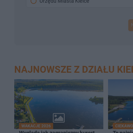
Urzędu Miasta Kielce
NAJNOWSZE Z DZIAŁU KIE
WAKACJE 2026
CIEKAW
Wygląda jak zagraniczny kurort,
To najpi