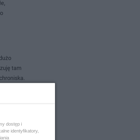
łe,
To
 dużo
azuję tam
chroniska.
y dostęp i
lne identyfikatory,
iania