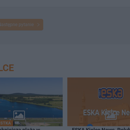
Następne pytanie
LCE
OSTKA
ękniejsza plaża w
ESKA Kielce News. Polub