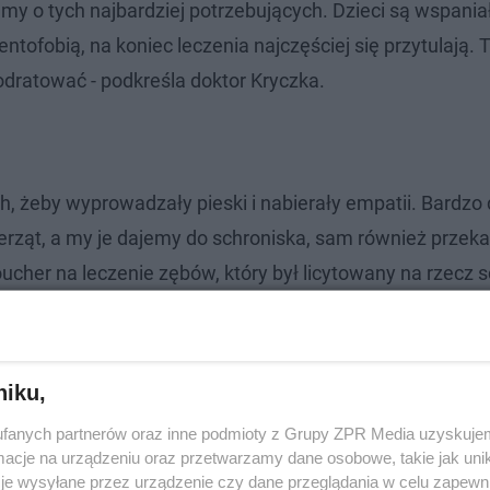
y o tych najbardziej potrzebujących. Dzieci są wspania
tofobią, na koniec leczenia najczęściej się przytulają. 
odratować - podkreśla doktor Kryczka.
h, żeby wyprowadzały pieski i nabierały empatii. Bardzo
erząt, a my je dajemy do schroniska, sam również przek
cher na leczenie zębów, który był licytowany na rzecz s
niku,
fanych partnerów oraz inne podmioty z Grupy ZPR Media uzyskujem
cje na urządzeniu oraz przetwarzamy dane osobowe, takie jak unika
je wysyłane przez urządzenie czy dane przeglądania w celu zapewn