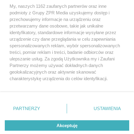
My, naszych 1162 zaufanych partnerów oraz inne
Żaden utwór zamieszczony w serwisie nie może być powielany i
podmioty z Grupy ZPR Media uzyskujemy dostęp i
rozpowszechniany lub dalej rozpowszechniany w jakikolwiek sposób (w
tym także elektroniczny lub mechaniczny) na jakimkolwiek polu
przechowujemy informacje na urządzeniu oraz
eksploatacji w jakiejkolwiek formie, włącznie z umieszczaniem w
przetwarzamy dane osobowe, takie jak unikalne
Internecie bez pisemnej zgody właściciela praw. Jakiekolwiek użycie lub
identyfikatory, standardowe informacje wysyłane przez
wykorzystanie utworów w całości lub w części z naruszeniem prawa,
tzn. bez właściwej zgody, jest zabronione pod groźbą kary i może być
urządzenie czy dane przeglądania w celu zapewniania
ścigane prawnie.
spersonalizowanych reklam, wybór spersonalizowanych
treści, pomiar reklam i treści, badanie odbiorców oraz
ulepszanie usług. Za zgodą Użytkownika my i Zaufani
Partnerzy możemy używać dokładnych danych
geolokalizacyjnych oraz aktywnie skanować
charakterystykę urządzenia do celów identyfikacji.
Ponieważ cenimy Twoją prywatność, prosimy o zgodę na
O nas
korzystanie z tych technologii poprzez kliknięcie
Informacje prawne
„Akceptuję”. Zgoda jest dobrowolna i zawsze możesz ją
zmienić/wycofać klikając przycisk ustawień prywatności
PARTNERZY
USTAWIENIA
Nasze serwisy
znajdujący się w lewym dolnym rogu strony
. Niektóre
rodzaje przetwarzania danych nie wymagają zgody
© 2026 Grupa ZPR Media
Akceptuję
użytkownika, ale masz prawo sprzeciwić się takiemu
przetwarzaniu. Preferencje będą miały zastosowanie tylko