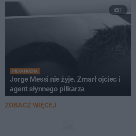
7
PIŁKA NOŻNA
Jorge Messi nie żyje. Zmarł ojciec i
agent słynnego piłkarza
ZOBACZ WIĘCEJ