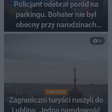
Policjant odebrał poród na
parkingu. Bohater nie był
obecny przy narodzinach
własnych dzieci
23
TURYSTYKA
Zagraniczni turyści ruszyli do
Lublina. Jedna narodowość