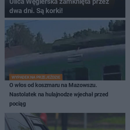
Ulica Węgierska zamknięta przez
dwa dni. Są korki!
WYPADEK NA PRZEJEŹDZIE
O włos od koszmaru na Mazowszu.
Nastolatek na hulajnodze wjechał przed
pociąg