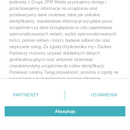
podmioty z Grupy ZPR Media uzyskujemy dostęp i
potrzebującego pomocy mężczyznę
przechowujemy informacje na urządzeniu oraz
przetwarzamy dane osobowe, takie jak unikalne
ZOBACZ WIĘCEJ
identyfikatory, standardowe informacje wysyłane przez
urządzenie czy dane przeglądania w celu zapewniania
spersonalizowanych reklam, wybór spersonalizowanych
treści, pomiar reklam i treści, badanie odbiorców oraz
ulepszanie usług. Za zgodą Użytkownika my i Zaufani
Partnerzy możemy używać dokładnych danych
geolokalizacyjnych oraz aktywnie skanować
charakterystykę urządzenia do celów identyfikacji.
Ponieważ cenimy Twoją prywatność, prosimy o zgodę na
korzystanie z tych technologii poprzez kliknięcie
„Akceptuję”. Zgoda jest dobrowolna i zawsze możesz ją
zmienić/wycofać klikając przycisk ustawień prywatności
PARTNERZY
USTAWIENIA
znajdujący się w lewym dolnym rogu strony
. Niektóre
rodzaje przetwarzania danych nie wymagają zgody
Akceptuję
użytkownika, ale masz prawo sprzeciwić się takiemu
przetwarzaniu. Preferencje będą miały zastosowanie tylko
na tej witrynie.