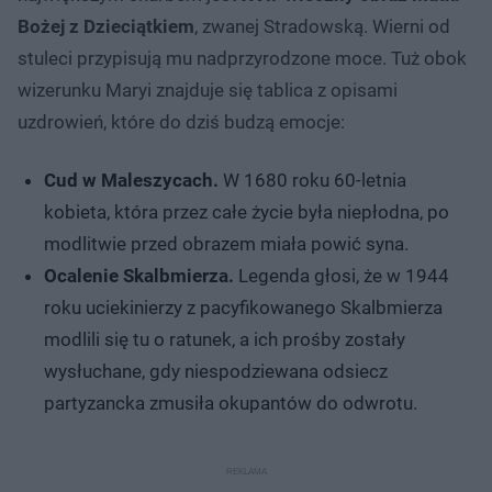
Bożej z Dzieciątkiem
, zwanej Stradowską. Wierni od
stuleci przypisują mu nadprzyrodzone moce. Tuż obok
wizerunku Maryi znajduje się tablica z opisami
uzdrowień, które do dziś budzą emocje:
Cud w Maleszycach.
W 1680 roku 60-letnia
kobieta, która przez całe życie była niepłodna, po
modlitwie przed obrazem miała powić syna.
Ocalenie Skalbmierza.
Legenda głosi, że w 1944
roku uciekinierzy z pacyfikowanego Skalbmierza
modlili się tu o ratunek, a ich prośby zostały
wysłuchane, gdy niespodziewana odsiecz
partyzancka zmusiła okupantów do odwrotu.