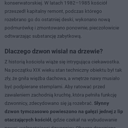
konserwatorskiej. W latach 1982–1985 kościół
przeszedł kapitalny remont, podczas którego
rozebrano go do ostatniej deski, wykonano nową
podmurówkę i zmontowano ponownie, pieczołowicie
odtwarzając substancję zabytkową.
Dlaczego dzwon wisiał na drzewie?
Z historią kościoła wiąże się intrygująca ciekawostka.
Na początku XIX wieku stan techniczny obiektu był tak
zły, że gniła więźba dachowa, a wnętrze nawy musiało
być podpierane stemplami. Aby ratować przed
zawaleniem zachodnią kruchtę, która pełniła funkcję
dzwonnicy, zdecydowano się ją rozebrać.
Słynny
dzwon tymczasowo powieszono na gałęzi jednej z lip
otaczających kościół
, gdzie czekał na wybudowanie
nowej, wolnostojącej dzwonnicy. Obecna drewniana