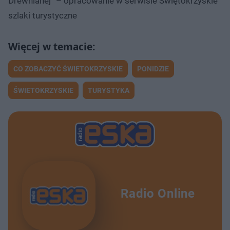
Drewnianej” – opracowanie w serwisie Świętokrzyskie
szlaki turystyczne
CO ZOBACZYĆ ŚWIETOKRZYSKIE
PONIDZIE
ŚWIETOKRZYSKIE
TURYSTYKA
Radio Online