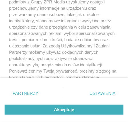
podmioty z Grupy ZPR Media uzyskujemy dostęp i
przechowujemy informacje na urządzeniu oraz
przetwarzamy dane osobowe, takie jak unikalne
RUSZ GŁOWĄ
identyfikatory, standardowe informacje wysyłane przez
To proste działanie
urządzenie czy dane przeglądania w celu zapewniania
niejednemu sprawia
spersonalizowanych reklam, wybór spersonalizowanych
treści, pomiar reklam i treści, badanie odbiorców oraz
problemy. Obliczysz
ulepszanie usług. Za zgodą Użytkownika my i Zaufani
Partnerzy możemy używać dokładnych danych
poprawnie, ile to jest
geolokalizacyjnych oraz aktywnie skanować
charakterystykę urządzenia do celów identyfikacji.
72+7×7−7×5=?
Ponieważ cenimy Twoją prywatność, prosimy o zgodę na
korzystanie z tych technologii poprzez kliknięcie
„Akceptuję”. Zgoda jest dobrowolna i zawsze możesz ją
zmienić/wycofać klikając przycisk ustawień prywatności
PARTNERZY
USTAWIENIA
znajdujący się w lewym dolnym rogu strony
. Niektóre
rodzaje przetwarzania danych nie wymagają zgody
Akceptuję
użytkownika, ale masz prawo sprzeciwić się takiemu
przetwarzaniu. Preferencje będą miały zastosowanie tylko
na tej witrynie.
TEKST SPONSOROWANY