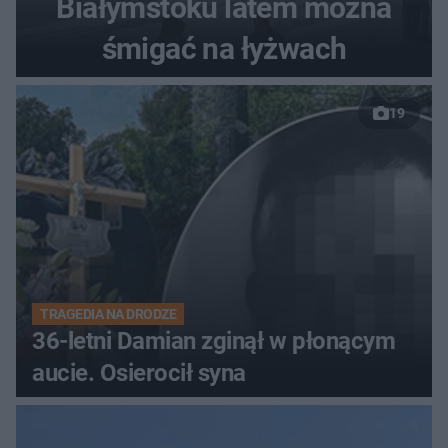
Białymstoku latem można
śmigać na łyżwach
19
TRAGEDIA NA DRODZE
36-letni Damian zginął w płonącym
aucie. Osierocił syna