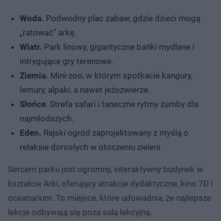
Woda.
Podwodny plac zabaw, gdzie dzieci mogą
„ratować” arkę.
Wiatr.
Park linowy, gigantyczne bańki mydlane i
intrygujące gry terenowe.
Ziemia.
Mini-zoo, w którym spotkacie kangury,
lemury, alpaki, a nawet jeżozwierze.
Słońce
. Strefa safari i taneczne rytmy zumby dla
najmłodszych.
Eden.
Rajski ogród zaprojektowany z myślą o
relaksie dorosłych w otoczeniu zieleni
Sercem parku jest ogromny, interaktywny budynek w
kształcie Arki, oferujący atrakcje dydaktyczne, kino 7D i
oceanarium. To miejsce, które udowadnia, że najlepsze
lekcje odbywają się poza salą lekcyjną.