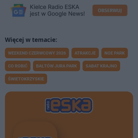
WEEKEND CZERWCOWY 2026
ATRAKCJE
NOE PARK
CO ROBIĆ
BAŁTÓW JURA PARK
SABAT KRAJNO
ŚWIETOKRZYSKIE