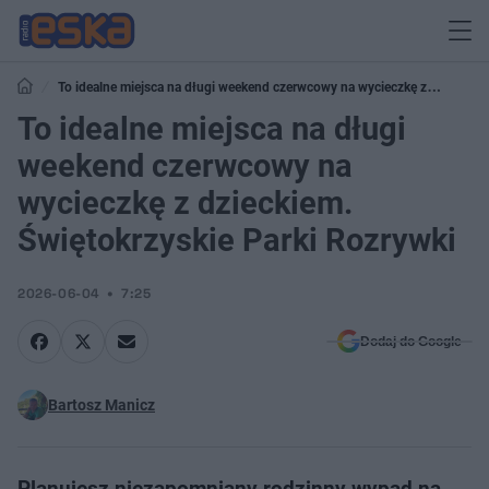
To idealne miejsca na długi weekend czerwcowy na wycieczkę z
dzieckiem. Świętokrzyskie Parki Rozrywki
To idealne miejsca na długi
weekend czerwcowy na
wycieczkę z dzieckiem.
Świętokrzyskie Parki Rozrywki
2026-06-04
7:25
Dodaj do Google
Bartosz Manicz
Planujesz niezapomniany rodzinny wypad na