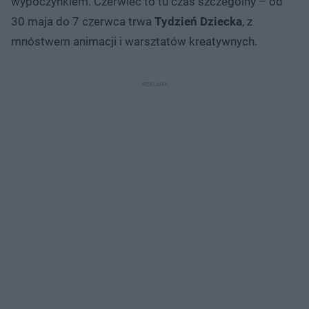
wypoczynkiem. Czerwiec to tu czas szczególny – od
30 maja do 7 czerwca trwa
Tydzień Dziecka
, z
mnóstwem animacji i warsztatów kreatywnych.