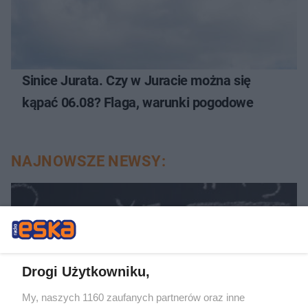
Sinice Jurata. Czy w Juracie można się
kąpać 06.08? Flaga, warunki pogodowe
NAJNOWSZE NEWSY:
Drogi Użytkowniku,
My, naszych 1160 zaufanych partnerów oraz inne