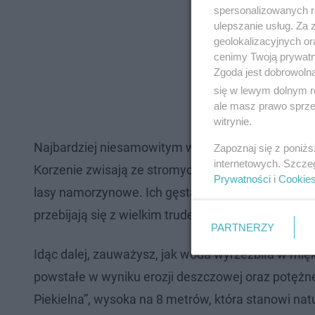
spersonalizowanych re
ulepszanie usług. Za
geolokalizacyjnych or
cenimy Twoją prywatno
Zgoda jest dobrowoln
się w lewym dolnym r
ale masz prawo sprzec
witrynie.
Najbardziej niesamowitym widokiem są odsłonięte
Zapoznaj się z poniż
internetowych. Szcze
Korzenie zwisają ze stromych zboczy, tworząc fan
Prywatności
i
Cookie
lasy namorzynowe. Ich gęsta sieć, wraz z koronam
przebijają się z wielkim trudem.
PARTNERZY
Idąc dalej, zauważysz, jak woda wyrzeźbiła w mięk
powstałe w wyniku erozji deszczowej oraz potężne
Piekielna”, wysoka na 8 metrów, która stanowi na