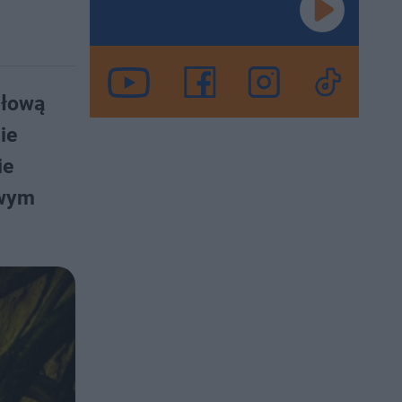
głową
ie
ie
owym