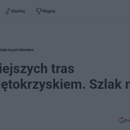
Słuchaj
Wygraj
zlak ma pół kilometra
iejszych tras
ętokrzyskiem. Szlak
Do