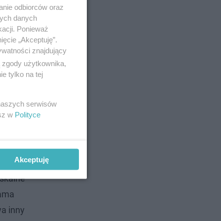
anie odbiorców oraz
nych danych
kacji. Ponieważ
ięcie „Akceptuję”.
ywatności znajdujący
ą zgody użytkownika,
 tylko na tej
ów.
 naszych serwisów
esz w
Polityce
zotyczne
ie słońca
Akceptuję
skalne”
rama
wa inny