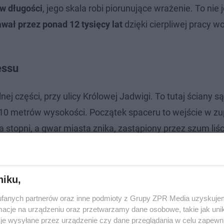
w długości
, jego skala robi piorunujące wrażenie. To nie 
wał przez ponad 12 tysięcy lat
dzięki cierpliwej pracy wo
essu
j części, przy ulicy Królowej Jadwigi. To tutaj ściany są
 10 metrów wysokości. Początek spaceru to wejście w zu
 stopni, a gwar miasta znika, zastąpiony przez szum liśc
niku,
fanych partnerów oraz inne podmioty z Grupy ZPR Media uzyskujem
cje na urządzeniu oraz przetwarzamy dane osobowe, takie jak unika
je wysyłane przez urządzenie czy dane przeglądania w celu zapewn