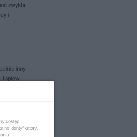
jest zwykła
dy i
pełnie inny
i i śpiew
y dostęp i
lne identyfikatory,
iania