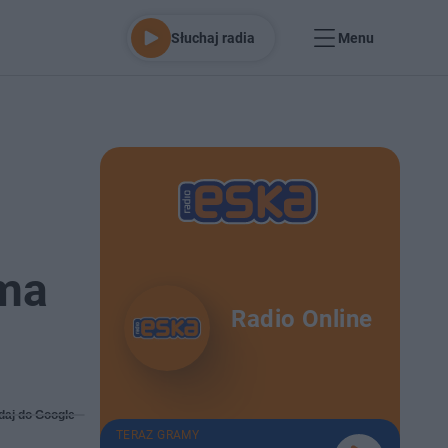
Słuchaj radia
Menu
 ma
Radio Online
daj do Google
TERAZ GRAMY