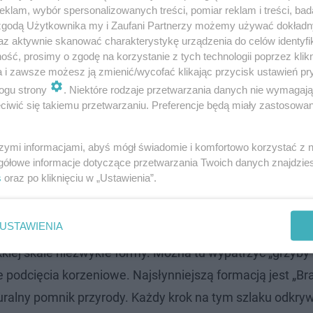
klam, wybór spersonalizowanych treści, pomiar reklam i treści, bad
 zgodą Użytkownika my i Zaufani Partnerzy możemy używać dokład
az aktywnie skanować charakterystykę urządzenia do celów identyfi
ść, prosimy o zgodę na korzystanie z tych technologii poprzez klikn
a i zawsze możesz ją zmienić/wycofać klikając przycisk ustawień pr
ogu strony
. Niektóre rodzaje przetwarzania danych nie wymagaj
iwić się takiemu przetwarzaniu. Preferencje będą miały zastosowanie
 systemy korzeniowe drzew – głównie lip, klonów i wiąz
szymi informacjami, abyś mógł świadomie i komfortowo korzystać z
gółowe informacje dotyczące przetwarzania Twoich danych znajdzi
tastyczne rzeźby, które wielu turystom przypominają eg
s
oraz po kliknięciu w „Ustawienia”.
i drzew, tworzy tzw.
zielony parasol,
przez który promien
USTAWIENIA
kiej skale niezwykłe formy. Można tu wypatrzyć „grzyby 
 podcięcia korzeniowe. Najsłynniejszą formacją jest „B
turalny pomnik przyrody. Każdy krok na tym szlaku odkry