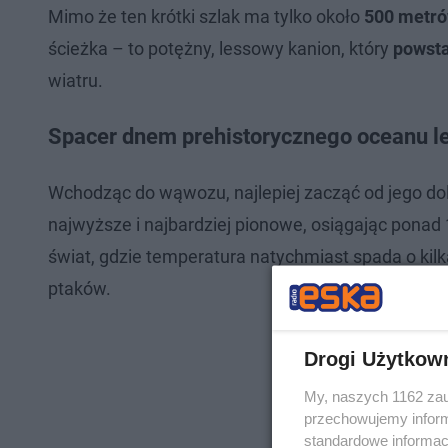
Mimo że ten krótki szlak ma tylko około
500 metró
ścieżka – to potężny, lessowy kanion, który
powsta
wiatru.
Spacer dnem prehistorycznego oceanu l
Wchodząc do wąwozu, najlepiej zacząć od jego dolne
najwyższe i najbardziej pionowe, osiągając ponad
świat, gdzie temperatura natychmiast spada o kilka
ptaków.
Drogi Użytkow
My, naszych 1162 zau
przechowujemy informa
standardowe informac