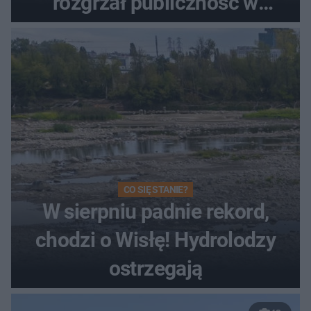
rozgrzał publiczność w
Toruniu
CO SIĘ STANIE?
W sierpniu padnie rekord,
chodzi o Wisłę! Hydrolodzy
ostrzegają