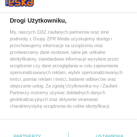
Drogi Użytkowniku,
My, naszych 1162 zaufanych partnerów oraz inne
Żaden utwór zamieszczony w serwisie nie może być powielany i
podmioty z Grupy ZPR Media uzyskujemy dostęp i
rozpowszechniany lub dalej rozpowszechniany w jakikolwiek sposób (w
tym także elektroniczny lub mechaniczny) na jakimkolwiek polu
przechowujemy informacje na urządzeniu oraz
eksploatacji w jakiejkolwiek formie, włącznie z umieszczaniem w
przetwarzamy dane osobowe, takie jak unikalne
Internecie bez pisemnej zgody właściciela praw. Jakiekolwiek użycie lub
identyfikatory, standardowe informacje wysyłane przez
wykorzystanie utworów w całości lub w części z naruszeniem prawa,
tzn. bez właściwej zgody, jest zabronione pod groźbą kary i może być
urządzenie czy dane przeglądania w celu zapewniania
ścigane prawnie.
spersonalizowanych reklam, wybór spersonalizowanych
treści, pomiar reklam i treści, badanie odbiorców oraz
ulepszanie usług. Za zgodą Użytkownika my i Zaufani
Partnerzy możemy używać dokładnych danych
geolokalizacyjnych oraz aktywnie skanować
charakterystykę urządzenia do celów identyfikacji.
Ponieważ cenimy Twoją prywatność, prosimy o zgodę na
O nas
korzystanie z tych technologii poprzez kliknięcie
Informacje prawne
„Akceptuję”. Zgoda jest dobrowolna i zawsze możesz ją
zmienić/wycofać klikając przycisk ustawień prywatności
PARTNERZY
USTAWIENIA
Nasze serwisy