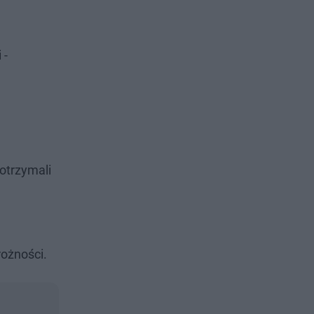
 -
 otrzymali
rożności.