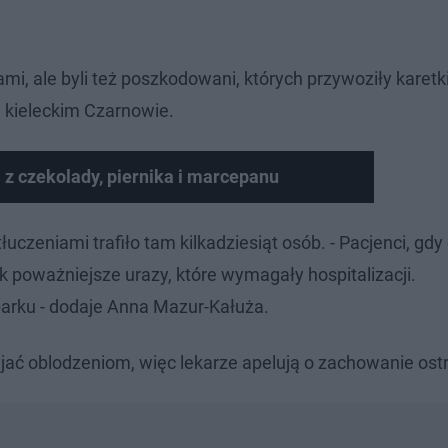
ami, ale byli też poszkodowani, których przywoziły karetki
 kieleckim Czarnowie.
z czekolady, piernika i marcepanu
uczeniami trafiło tam kilkadziesiąt osób. - Pacjenci, gdy
k poważniejsze urazy, które wymagały hospitalizacji.
barku - dodaje Anna Mazur-Kałuża.
yjać oblodzeniom, więc lekarze apelują o zachowanie ost