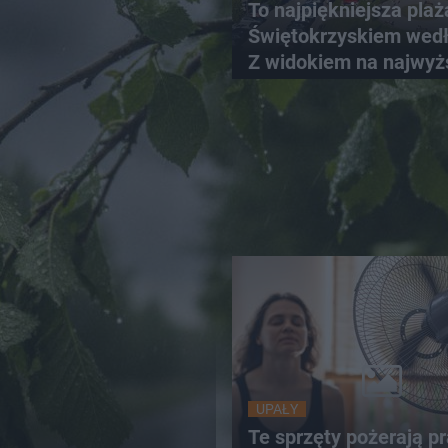
To najpiękniejsza plaż
Świętokrzyskiem wedł
Z widokiem na najwyż
szczyt Gór Świętokrzy
UPAŁY
Te sprzęty pożerają p