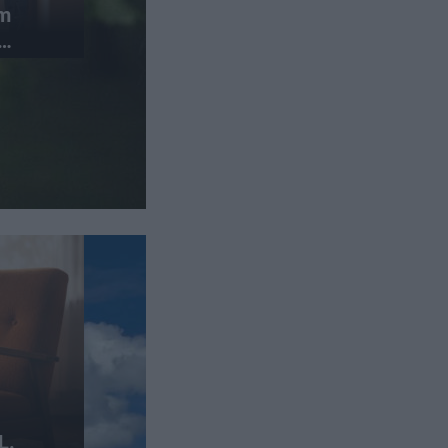
em
L.