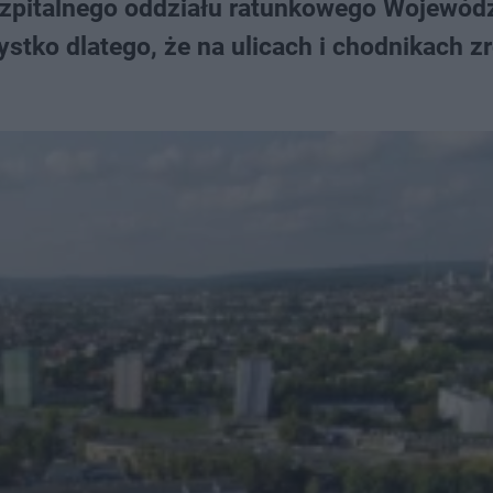
 szpitalnego oddziału ratunkowego Wojewód
stko dlatego, że na ulicach i chodnikach zr