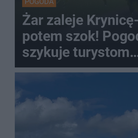
POGODA
Żar zaleje Krynicę
potem szok! Pogo
szykuje turystom
prawdziwy rollerc