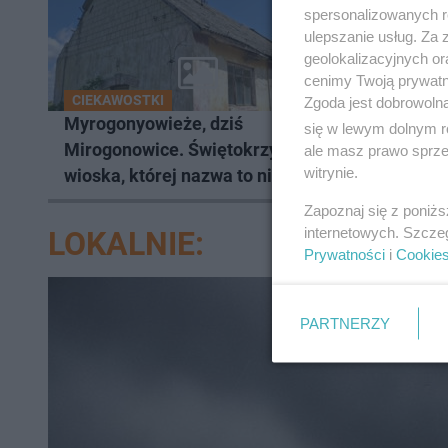
spersonalizowanych re
ulepszanie usług. Za
geolokalizacyjnych or
cenimy Twoją prywatno
CIEKAWOSTKI
WAKACJE
Zgoda jest dobrowoln
Myrogonyowieże, dziś
To najn
się w lewym dolnym r
Mirogonowice. Świętokrzyska
Świętok
ale masz prawo sprzec
witrynie.
wioska, której nazwa to nie lada
Unikaln
wyzwanie
Zapoznaj się z poniż
internetowych. Szcze
LOKALNIE:
Prywatności
i
Cookie
PARTNERZY