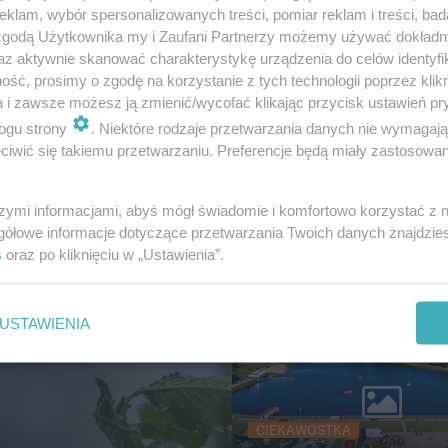
klam, wybór spersonalizowanych treści, pomiar reklam i treści, bad
 zgodą Użytkownika my i Zaufani Partnerzy możemy używać dokład
az aktywnie skanować charakterystykę urządzenia do celów identyfi
ść, prosimy o zgodę na korzystanie z tych technologii poprzez klikn
 2026
a i zawsze możesz ją zmienić/wycofać klikając przycisk ustawień pr
owocześniejszy zalew w
ESKA Kielce News. Polub
ogu strony
. Niektóre rodzaje przetwarzania danych nie wymagaj
rzyskiem według AI.
Facebooku!
iwić się takiemu przetwarzaniu. Preferencje będą miały zastosowanie
e molo i promenada
szymi informacjami, abyś mógł świadomie i komfortowo korzystać z
gółowe informacje dotyczące przetwarzania Twoich danych znajdzi
s
oraz po kliknięciu w „Ustawienia”.
USTAWIENIA
CIEKAWOSTKA