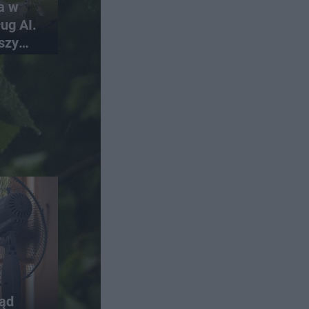
a w
ug AI.
szy
skich
rąd