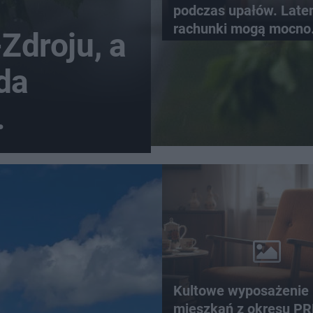
podczas upałów. Lat
rachunki mogą mocno
-Zdroju, a
wzrosnąć
da
oaster
Kultowe wyposażenie
mieszkań z okresu PR