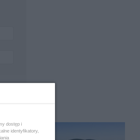
y dostęp i
lne identyfikatory,
iania